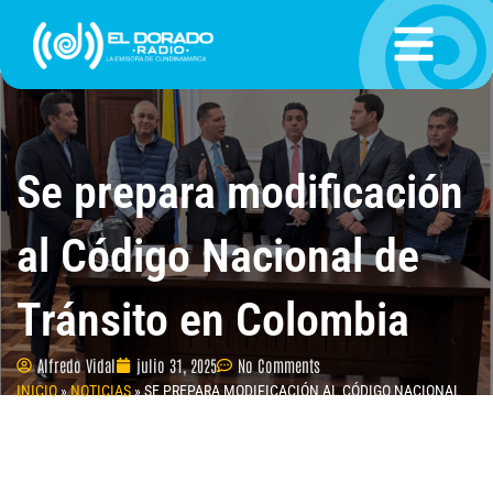
Ir
al
contenido
Se prepara modificación
al Código Nacional de
Tránsito en Colombia
Alfredo Vidal
julio 31, 2025
No Comments
INICIO
»
NOTICIAS
»
SE PREPARA MODIFICACIÓN AL CÓDIGO NACIONAL
DE TRÁNSITO EN COLOMBIA