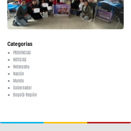
fo
en
ed
fi
6 a
20
ha
co
Categorias
PROVINCIAS
NOTICIAS
Netanyahu
Nación
Mundo
Gobernador
Bogotá-Región