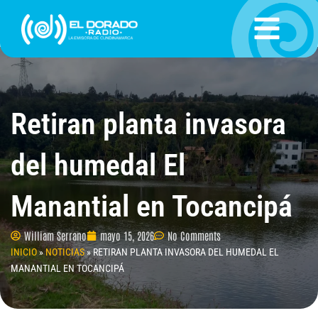
Ir
al
contenido
Retiran planta invasora
del humedal El
Manantial en Tocancipá
William Serrano
mayo 15, 2026
No Comments
INICIO
»
NOTICIAS
»
RETIRAN PLANTA INVASORA DEL HUMEDAL EL
MANANTIAL EN TOCANCIPÁ