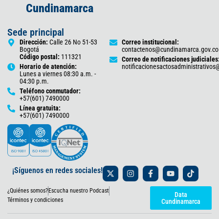
Cundinamarca
Sede principal
Dirección:
Calle 26 No 51-53
Correo institucional:
Bogotá
contactenos@cundinamarca.gov.co
Código postal:
111321
Correo de notificaciones judiciales
Horario de atención:
notificacionesactosadministrativo
Lunes a viernes 08:30 a.m. -
04:30 p.m.
Teléfono conmutador:
+57(601) 7490000
Línea gratuita:
+57(601) 7490000
X
I
F
Y
T
¡Síguenos en redes sociales!
-
n
a
o
i
t
s
c
u
k
¿Quiénes somos?
Escucha nuestro Podcast
w
t
e
t
t
Data
i
a
b
u
o
Términos y condiciones
Cundinamarca
t
g
o
b
k
t
r
o
e