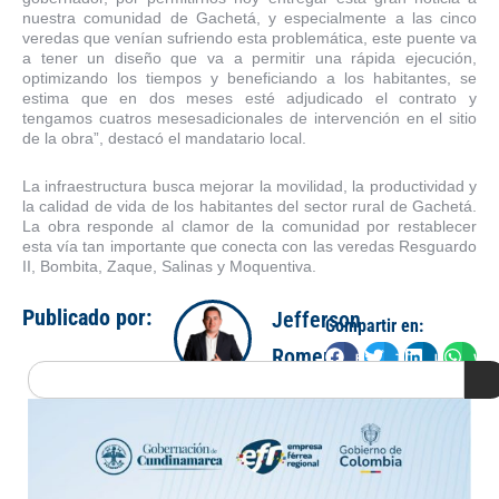
nuestra comunidad de Gachetá, y especialmente a las cinco
veredas que venían sufriendo esta problemática
, este puente va
a tener un diseño que
va a
permitir una rápida ejecución,
optimizando los tiempos y beneficiando a
los habitantes, se
estima que en dos meses esté adjudicado el contrato y
tengamos cuatros meses
adicionales
de intervención en el sitio
de la obra
”, destacó el mandatario local.
La infraestructura busca mejorar la movilidad, la productividad y
la calidad de vida de los habitantes del sector rural de Gachetá.
La obra responde al clamor de la comunidad por restablecer
esta vía tan importante
que conecta con las veredas Resguardo
II, Bombita, Zaque, Salinas y Moquentiva
.
Publicado por:
Jefferson
Compartir en:
Romero
Facebook
Twitter
LinkedIn
Wha
Search