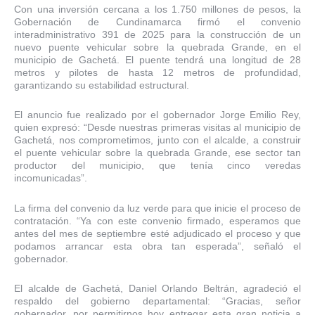
Con una inversión cercana a los 1.750 millones de pesos, la
Gobernación de Cundinamarca firmó el convenio
interadministrativo 391 de 2025 para la construcción de un
nuevo puente vehicular sobre la quebrada Grande, en el
municipio de Gachetá. El puente tendrá una longitud de 28
metros y pilotes de hasta 12 metros de profundidad,
garantizando su estabilidad estructural
.
El anuncio fue realizado por el gobernador Jorge Emilio Rey,
quien expresó: “Desde nuestras primeras visitas al municipio de
Gachetá, nos comprometimos, junto con el alcalde, a construir
el puente vehicular sobre la quebrada Grande, ese sector tan
productor del municipio, que tenía cinco veredas
incomunicadas”.
La firma del convenio da luz verde para que inicie el proceso de
contratación. “Ya con este convenio firmado, esperamos que
antes del mes de septiembre esté adjudicado el proceso y que
podamos arrancar esta obra tan esperada”, señaló el
gobernador.
El alcalde de Gachetá, Daniel Orlando Beltrán, agradeció el
respaldo del
g
obierno
d
epartamental: “Gracias, señor
gobernador, por permitirnos hoy entregar esta gran noticia a