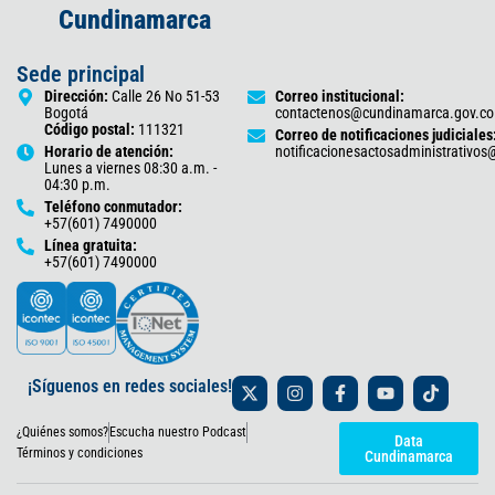
Cundinamarca
Sede principal
Dirección:
Calle 26 No 51-53
Correo institucional:
Bogotá
contactenos@cundinamarca.gov.co
Código postal:
111321
Correo de notificaciones judiciales
Horario de atención:
notificacionesactosadministrativo
Lunes a viernes 08:30 a.m. -
04:30 p.m.
Teléfono conmutador:
+57(601) 7490000
Línea gratuita:
+57(601) 7490000
X
I
F
Y
T
¡Síguenos en redes sociales!
-
n
a
o
i
t
s
c
u
k
¿Quiénes somos?
Escucha nuestro Podcast
w
t
e
t
t
Data
i
a
b
u
o
Términos y condiciones
Cundinamarca
t
g
o
b
k
t
r
o
e