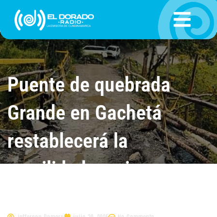
Ir
al
contenido
Puente de quebrada
Grande en Gachetá
restablecerá la
movilidad en cinco
veredas
Jefferson Romero
julio 30, 2025
No Comments