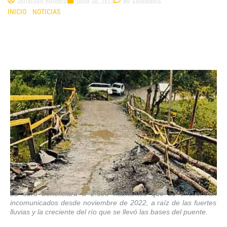
INICIO
»
NOTICIAS
»
PUENTE DE QUEBRADA GRANDE EN GACHETÁ
RESTABLECERÁ LA MOVILIDAD EN CINCO VEREDAS
La obra beneficiará a 2.500 habitantes
que
se enc
uentran
incomunicad
os
desde noviembre
de 2022
,
a raíz de las fuertes
lluvias y la creciente del río que se llevó las bases del puente.