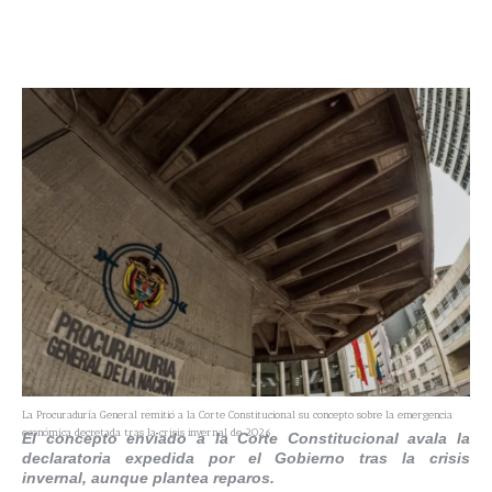
La Procuraduría General remitió a la Corte Constitucional su concepto sobre la emergencia
económica decretada tras la crisis invernal de 2026
El concepto enviado a la Corte Constitucional avala la
declaratoria expedida por el Gobierno tras la crisis
invernal, aunque plantea reparos.