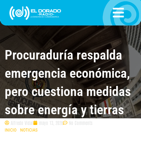
Ir
al
contenido
Procuraduría respalda
emergencia económica,
pero cuestiona medidas
sobre energía y tierras
Alfredo Vidal
mayo 13, 2026
No Comments
INICIO
»
NOTICIAS
»
PROCURADURÍA RESPALDA EMERGENCIA
ECONÓMICA, PERO CUESTIONA MEDIDAS SOBRE ENERGÍA Y TIERRAS