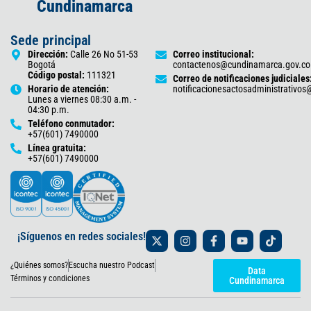
Cundinamarca
Sede principal
Dirección:
Calle 26 No 51-53
Correo institucional:
Bogotá
contactenos@cundinamarca.gov.co
Código postal:
111321
Correo de notificaciones judiciales
Horario de atención:
notificacionesactosadministrativo
Lunes a viernes 08:30 a.m. -
04:30 p.m.
Teléfono conmutador:
+57(601) 7490000
Línea gratuita:
+57(601) 7490000
X
I
F
Y
T
¡Síguenos en redes sociales!
-
n
a
o
i
t
s
c
u
k
¿Quiénes somos?
Escucha nuestro Podcast
w
t
e
t
t
Data
i
a
b
u
o
Términos y condiciones
Cundinamarca
t
g
o
b
k
t
r
o
e