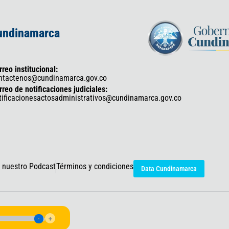
Cundinamarca
rreo institucional:
ntactenos@cundinamarca.gov.co
rreo de notificaciones judiciales:
tificacionesactosadministrativos@cundinamarca.gov.co
 nuestro Podcast
Términos y condiciones
Data Cundinamarca
icaciones