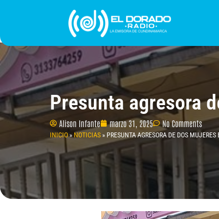
Ir
al
contenido
INICIO
PROGRAMACIÓN
¿QUIÉNES SOMO
Presunta agresora d
Alison Infante
marzo 31, 2025
No Comments
INICIO
»
NOTICIAS
»
PRESUNTA AGRESORA DE DOS MUJERES