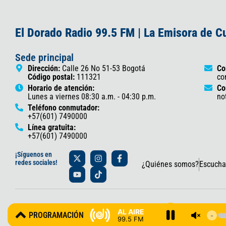
El Dorado Radio 99.5 FM | La Emisora de 
Sede principal
Dirección:
Calle 26 No 51-53 Bogotá
Co
Código postal:
111321
co
Horario de atención:
Co
Lunes a viernes 08:30 a.m. - 04:30 p.m.
no
Teléfono conmutador:
+57(601) 7490000
Línea gratuita:
+57(601) 7490000
X
Y
I
T
F
¡Síguenos en
-
o
n
i
a
redes sociales!
¿Quiénes somos?
Escucha
t
u
s
k
c
w
t
t
t
e
i
u
a
o
b
t
b
g
k
o
t
e
r
o
© 2025 Gobernación de Cundinamarca – Oficina de Prensa y Comun
e
a
k
AL AIRE
PROGRAMACIÓN
r
m
-
99.5 FM