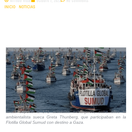
INICIO
»
NOTICIAS
»
PRESIDENTE PETRO RECHAZA DEPORTACIÓN DE
GRETA THUNBERG Y LLAMA A GARANTIZAR EL RESPETO AL DERECHO
HUMANITARIO
Israel deportó a 171 activistas extranjeros, entre ellos la
ambientalista sueca Greta Thunberg, que participaban en la
Flotilla Global Sumud con destino a Gaza.