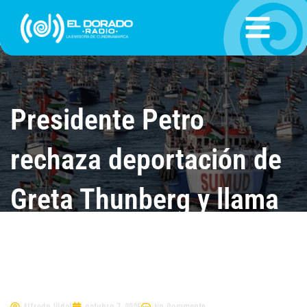
Ir
al
contenido
Presidente Petro
rechaza deportación de
Greta Thunberg y llama
a garantizar el respeto al
derecho humanitario
Alfredo Vidal
octubre 7, 2025
No Comments