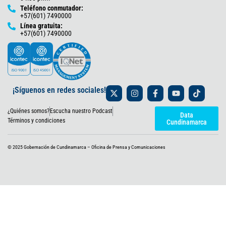
Teléfono conmutador:
+57(601) 7490000
Línea gratuita:
+57(601) 7490000
X
I
F
Y
T
¡Síguenos en redes sociales!
-
n
a
o
i
t
s
c
u
k
¿Quiénes somos?
Escucha nuestro Podcast
w
t
e
t
t
Data
i
a
b
u
o
Términos y condiciones
Cundinamarca
t
g
o
b
k
t
r
o
e
e
a
k
© 2025 Gobernación de Cundinamarca – Oficina de Prensa y Comunicaciones
r
m
-
f