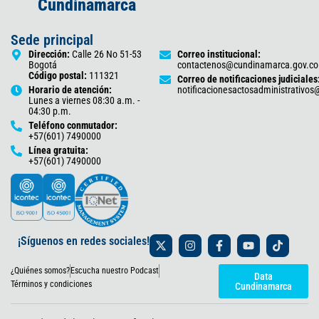
Cundinamarca
Sede principal
Dirección:
Calle 26 No 51-53
Correo institucional:
Bogotá
contactenos@cundinamarca.gov.co
Código postal:
111321
Correo de notificaciones judiciales
Horario de atención:
notificacionesactosadministrativo
Lunes a viernes 08:30 a.m. -
04:30 p.m.
Teléfono conmutador:
+57(601) 7490000
Línea gratuita:
+57(601) 7490000
X
I
F
Y
T
¡Síguenos en redes sociales!
-
n
a
o
i
t
s
c
u
k
¿Quiénes somos?
Escucha nuestro Podcast
w
t
e
t
t
Data
i
a
b
u
o
Términos y condiciones
Cundinamarca
t
g
o
b
k
t
r
o
e
e
a
k