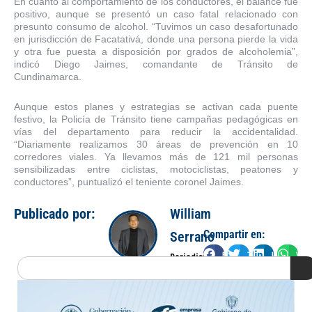
En cuanto al comportamiento de los conductores, el balance fue
positivo, aunque se presentó un caso fatal relacionado con
presunto consumo de alcohol. “Tuvimos un caso desafortunado
en jurisdicción de Facatativá, donde una persona pierde la vida
y otra fue puesta a disposición por grados de alcoholemia”,
indicó Diego Jaimes, comandante de Tránsito de
Cundinamarca.
Aunque estos planes y estrategias se activan cada puente
festivo, la Policía de Tránsito tiene campañas pedagógicas en
vías del departamento para reducir la accidentalidad.
“Diariamente realizamos 30 áreas de prevención en 10
corredores viales. Ya llevamos más de 121 mil personas
sensibilizadas entre ciclistas, motociclistas, peatones y
conductores”, puntualizó el teniente coronel Jaimes.
Publicado por:
William
Compartir en:
Serrano
Facebook
Twitter
LinkedIn
Wha
Periodista
Search