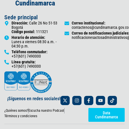
Cundinamarca
Sede principal
Dirección:
Calle 26 No 51-53
Correo institucional:
Bogotá
contactenos@cundinamarca.gov.co
Código postal:
111321
Correo de notificaciones judiciales
Horario de atención:
notificacionesactosadministrativo
Lunes a viernes 08:30 a.m. -
04:30 p.m.
Teléfono conmutador:
+57(601) 7490000
Línea gratuita:
+57(601) 7490000
X
I
F
Y
T
¡Síguenos en redes sociales!
-
n
a
o
i
t
s
c
u
k
¿Quiénes somos?
Escucha nuestro Podcast
w
t
e
t
t
Data
i
a
b
u
o
Términos y condiciones
Cundinamarca
t
g
o
b
k
t
r
o
e