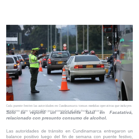
Cada puente festivo las autoridades en Cundinamarca toman medidas operativas que incluyen
monitoreo aéreo y reversibles para acompañar el plan éxodo y retorno.
Solo se reportó un accidente fatal en Facatativá,
relacionado con presunto consumo de alcohol.
Las autoridades de tránsito en Cundinamarca entregaron un
balance positivo luego del fin de semana con puente festivo,