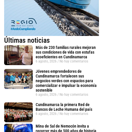
Últimas noticias
Más de 230 familias rurales mejoran
sus condiciones de vida con estufas
ecoeficientes en Cundinamarca
6 agosto, 2026
No hay comentarios
Jóvenes emprendedores de
Cundinamarca fortalecen sus
negocios verdes con espacios para
comercializar e impulsar la economía
sostenible
6 agosto, 2026
No hay comentarios
tsApp
Cundinamarca la primera Red de
Bancos de Leche Humana del país
6 agosto, 2026
No hay comentarios
Mina de Sal de Nemocón invita a
recorrer más de 500 años de historia