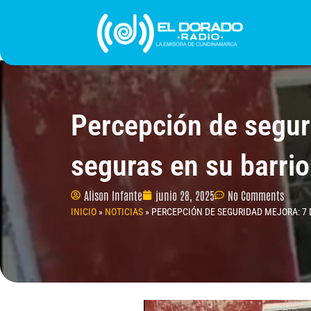
Ir
al
contenido
INICIO
PROGRAMACIÓN
¿QUIÉNES SOMO
Percepción de segur
seguras en su barrio
Alison Infante
junio 28, 2025
No Comments
INICIO
»
NOTICIAS
»
PERCEPCIÓN DE SEGURIDAD MEJORA: 7 