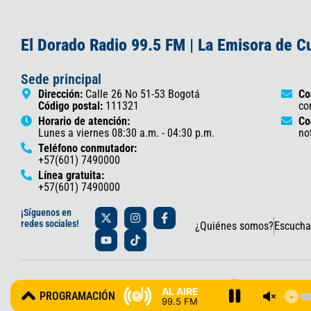
El Dorado Radio 99.5 FM | La Emisora de 
Sede principal
Dirección:
Calle 26 No 51-53 Bogotá
Co
Código postal:
111321
co
Horario de atención:
Co
Lunes a viernes 08:30 a.m. - 04:30 p.m.
no
Teléfono conmutador:
+57(601) 7490000
Línea gratuita:
+57(601) 7490000
X
Y
I
T
F
¡Síguenos en
-
o
n
i
a
redes sociales!
¿Quiénes somos?
Escucha
t
u
s
k
c
w
t
t
t
e
i
u
a
o
b
t
b
g
k
o
t
e
r
o
© 2025 Gobernación de Cundinamarca – Oficina de Prensa y Comun
e
a
k
AL AIRE
PROGRAMACIÓN
r
m
-
99.5 FM