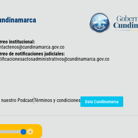
Cundinamarca
rreo institucional:
ntactenos@cundinamarca.gov.co
rreo de notificaciones judiciales:
tificacionesactosadministrativos@cundinamarca.gov.co
 nuestro Podcast
Términos y condiciones
Data Cundinamarca
icaciones