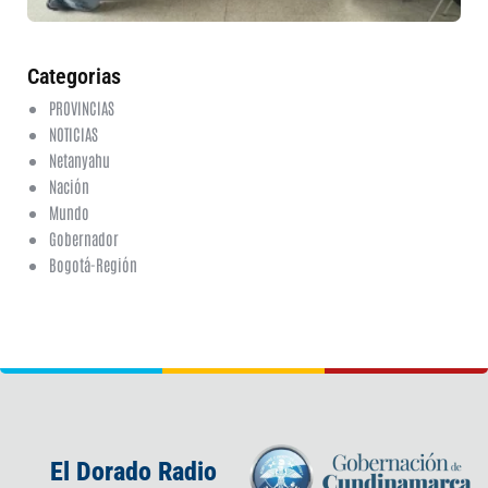
20
ha
co
Categorias
PROVINCIAS
NOTICIAS
Netanyahu
Nación
Mundo
Gobernador
Bogotá-Región
El Dorado Radio