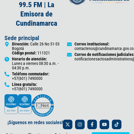
99.5 FM | La
Emisora de
Cundinamarca
Sede principal
Dirección:
Calle 26 No 51-53
Correo institucional:
Bogotá
contactenos@cundinamarca.gov.co
Código postal:
111321
Correo de notificaciones judiciales
Horario de atención:
notificacionesactosadministrativo
Lunes a viernes 08:30 a.m. -
04:30 p.m.
Teléfono conmutador:
+57(601) 7490000
Línea gratuita:
+57(601) 7490000
X
I
F
Y
T
¡Síguenos en redes sociales!
-
n
a
o
i
t
s
c
u
k