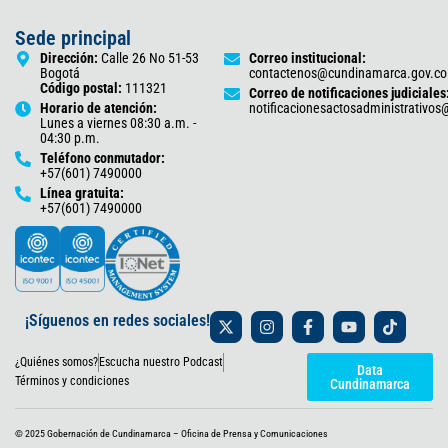
Sede principal
Dirección:
Calle 26 No 51-53
Correo institucional:
Bogotá
contactenos@cundinamarca.gov.co
Código postal:
111321
Correo de notificaciones judiciales
Horario de atención:
notificacionesactosadministrativo
Lunes a viernes 08:30 a.m. -
04:30 p.m.
Teléfono conmutador:
+57(601) 7490000
Línea gratuita:
+57(601) 7490000
X
I
F
Y
T
¡Síguenos en redes sociales!
-
n
a
o
i
t
s
c
u
k
¿Quiénes somos?
Escucha nuestro Podcast
w
t
e
t
t
Data
i
a
b
u
o
Términos y condiciones
Cundinamarca
t
g
o
b
k
t
r
o
e
e
a
k
© 2025 Gobernación de Cundinamarca – Oficina de Prensa y Comunicaciones
r
m
-