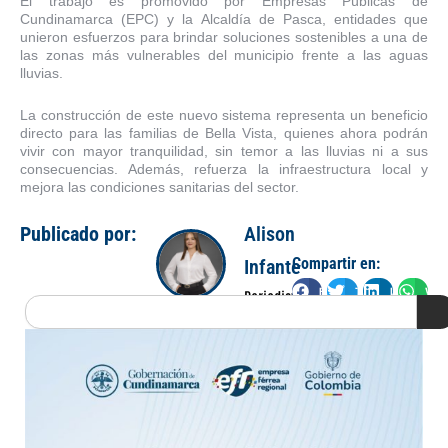
El trabajo es promovido por Empresas Públicas de
Cundinamarca (EPC) y la Alcaldía de Pasca, entidades que
unieron esfuerzos para brindar soluciones sostenibles a una de
las zonas más vulnerables del municipio frente a las aguas
lluvias.
La construcción de este nuevo sistema representa un beneficio
directo para las familias de Bella Vista, quienes ahora podrán
vivir con mayor tranquilidad, sin temor a las lluvias ni a sus
consecuencias. Además, refuerza la infraestructura local y
mejora las condiciones sanitarias del sector.
Publicado por:
Alison
Compartir en:
Infante
Facebook
Twitter
LinkedIn
Wha
Periodista
Search