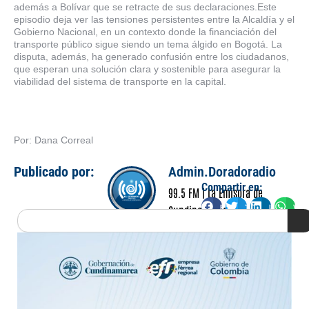
además a Bolívar que se retracte de sus declaraciones.Este
episodio deja ver las tensiones persistentes entre la Alcaldía y el
Gobierno Nacional, en un contexto donde la financiación del
transporte público sigue siendo un tema álgido en Bogotá. La
disputa, además, ha generado confusión entre los ciudadanos,
que esperan una solución clara y sostenible para asegurar la
viabilidad del sistema de transporte en la capital.
Por: Dana Correal
Publicado por:
Admin.Doradoradio
Compartir en:
99.5 FM | La Emisora de
Facebook
Twitter
LinkedIn
Wha
Cundinamarca
Search