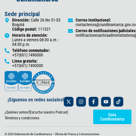
Sede principal
Dirección:
Calle 26 No 51-53
Correo institucional:
Bogotá
contactenos@cundinamarca.gov.co
Código postal:
111321
Correo de notificaciones judiciales
Horario de atención:
notificacionesactosadministrativo
Lunes a viernes 08:30 a.m. -
04:30 p.m.
Teléfono conmutador:
+57(601) 7490000
Línea gratuita:
+57(601) 7490000
X
I
F
Y
T
¡Síguenos en redes sociales!
-
n
a
o
i
t
s
c
u
k
¿Quiénes somos?
Escucha nuestro Podcast
w
t
e
t
t
Data
i
a
b
u
o
Términos y condiciones
Cundinamarca
t
g
o
b
k
t
r
o
e
e
a
k
© 2025 Gobernación de Cundinamarca – Oficina de Prensa y Comunicaciones