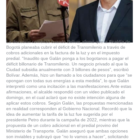
La discusión comenzó cuando Bolívar afirmó que la Alcaldía de
Bogotá planeaba cubrir el déficit de Transmilenio a través de
cobros adicionales en la factura de la luz y en el impuesto
predial. “Inaudito que Galán ponga a los bogotanos a pagar el
déficit billonario de Transmilenio. Un negocio privado al que la
Ciudad subsidia anualmente con 3 billones de pesos”, escribió
Bolívar. Además, hizo un llamado a los ciudadanos para que “se
opongan con todas sus energías a esta medida”, lo que Galán
interpretó como una incitación a las manifestaciones.Ante estas
afirmaciones, el alcalde respondió con un video publicado el
domingo, en el cual aclaró que no existe intención alguna de
aplicar estos cobros. Según Galán, las propuestas mencionadas
en realidad corresponden al Gobierno Nacional. Recordó que la
idea de aumentar la tarifa de la luz fue sugerida por el
presidente Petro durante la campaña de 2022, mientras que la
propuesta de un cobro adicional en el predial provino del
Ministerio de Transporte. Galán aseguró que ambas opciones
son inviables y subrayó que “no lo vamos a hacer”, solicitando