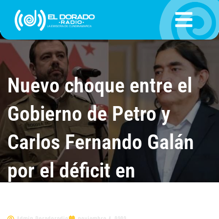
Ir
al
contenido
Nuevo choque entre el
Gobierno de Petro y
Carlos Fernando Galán
por el déficit en
Transmilenio
Admin.Doradoradio
noviembre 4, 0202