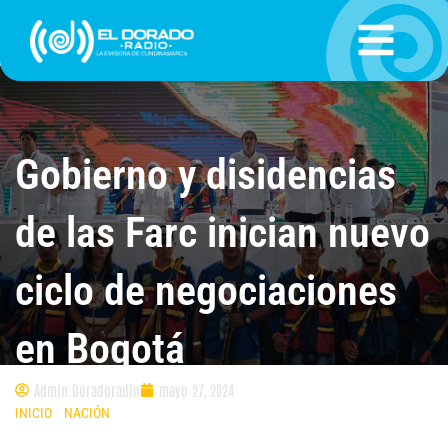
Ir
al
contenido
Gobierno y disidencias
de las Farc inician nuevo
ciclo de negociaciones
en Bogotá
Admin.Doradoradio
mayo 27, 2024
INICIO
»
NACIÓN
»
GOBIERNO Y DISIDENCIAS DE LAS FARC INICIAN
NUEVO CICLO DE NEGOCIACIONES EN BOGOTÁ