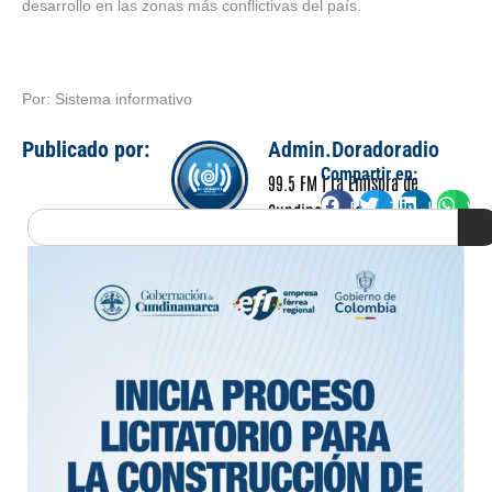
desarrollo en las zonas más conflictivas del país.
Por: Sistema informativo
Publicado por:
Admin.Doradoradio
Compartir en:
99.5 FM | La Emisora de
Facebook
Twitter
LinkedIn
Wha
Cundinamarca
Search