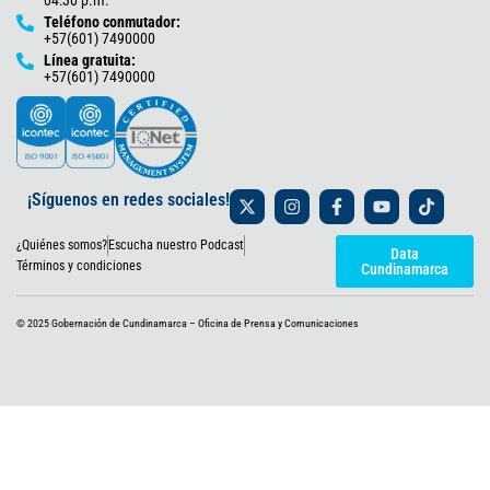
Teléfono conmutador:
+57(601) 7490000
Línea gratuita:
+57(601) 7490000
X
I
F
Y
T
¡Síguenos en redes sociales!
-
n
a
o
i
t
s
c
u
k
¿Quiénes somos?
Escucha nuestro Podcast
w
t
e
t
t
Data
i
a
b
u
o
Términos y condiciones
Cundinamarca
t
g
o
b
k
t
r
o
e
e
a
k
© 2025 Gobernación de Cundinamarca – Oficina de Prensa y Comunicaciones
r
m
-
f