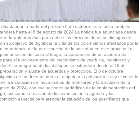
uas Farc, autodenominadas Estado Mayor Central, confirmaron mesa de
e Santander, a partir del próximo 8 de octubre. Esta fecha también
extenderá hasta el 8 de agosto de 2024.La noticia fue anunciada desde
n durante dos días para definir los términos de estos diálogos de
n su objetivo de dignificar la vida de los colombianos afectados por la
la importancia de la participación de la sociedad en este proceso.La
implementación del cese al fuego, la aprobación de un acuerdo de
colos para el funcionamiento del mecanismo de veeduría, monitoreo y
dades.El cronograma de los diálogos se extenderá desde el 19 de
preparación y ajuste de acuerdos y protocolos. El 8 de octubre
lgación de un decreto sobre el respeto a la población civil y el cese de
en la instalación de mecanismos de monitoreo y la discusión de la
osto de 2024, con evaluaciones periódicas de la implementación del
ego, así como la revisión de los avances en la agenda y los
isión especial para atender la situación de los guerrilleros que