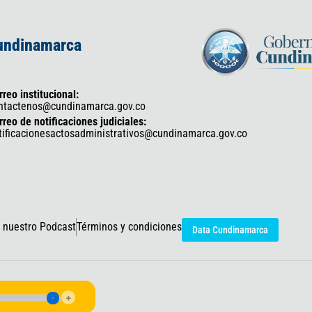
Cundinamarca
rreo institucional:
ntactenos@cundinamarca.gov.co
rreo de notificaciones judiciales:
tificacionesactosadministrativos@cundinamarca.gov.co
 nuestro Podcast
Términos y condiciones
Data Cundinamarca
icaciones