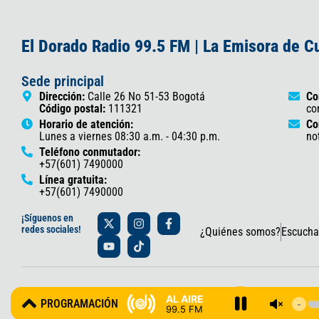
El Dorado Radio 99.5 FM | La Emisora de 
Sede principal
Dirección:
Calle 26 No 51-53 Bogotá
Co
Código postal:
111321
co
Horario de atención:
Co
Lunes a viernes 08:30 a.m. - 04:30 p.m.
no
Teléfono conmutador:
+57(601) 7490000
Línea gratuita:
+57(601) 7490000
X
Y
I
T
F
¡Síguenos en
-
o
n
i
a
redes sociales!
¿Quiénes somos?
Escucha
t
u
s
k
c
w
t
t
t
e
i
u
a
o
b
t
b
g
k
o
t
e
r
o
© 2025 Gobernación de Cundinamarca – Oficina de Prensa y Comun
e
a
k
AL AIRE
PROGRAMACIÓN
r
m
-
99.5 FM