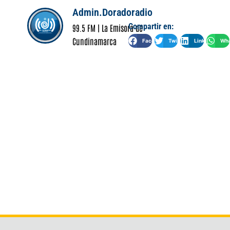
Admin.Doradoradio
Compartir en:
99.5 FM | La Emisora de
Cundinamarca
Facebook
Twitter
LinkedIn
Wha