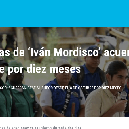
S?
NOTICIAS
COLOMBIA
BOGOTÁ
INTERNACIONAL
PROVINCIAS
as de ‘Iván Mordisco’ acue
re por diez meses
ISCO’ ACUERDAN CESE AL FUEGO DESDE EL 8 DE OCTUBRE POR DIEZ MESES
bas delegaciones se reunieron durante dos días.