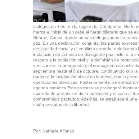
El Gobierno nacional y las disidencias de las antig
diálogos en Tibú, en la región del Catatumbo, Norte d
marca el inicio de un cese al fuego bilateral que se 
Suárez, Cauca, donde ambas delegaciones se reuniero
paz. En una declaración conjunta, las partes expresaro
desigualdad social y el conflicto armado, enfatizando 
instalación de la mesa de diálogo de paz incluirá la 
respeto a la población civil y la definición de proto
verificación, la preagenda y el cronograma de activi
septiembre hasta el 8 de octubre, continuando con la 
marcará la instalación oficial de la mesa, con la promu
operaciones ofensivas. Posteriormente, se enfocarán 
agenda temática.Este proceso se prolongará hasta ag
acuerdo de protección de la población y el cese al fu
compromisos pactados. Además, se establecerá una com
están privados de la libertad.
Por: Nathalie Alfonso