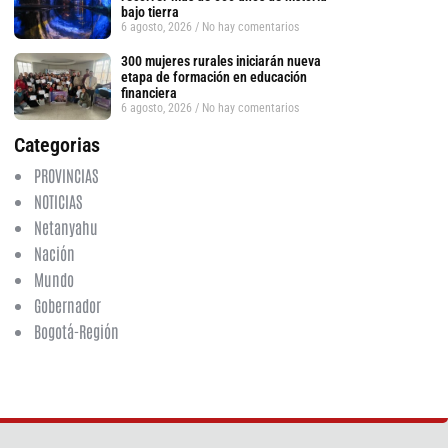
bajo tierra
6 agosto, 2026
No hay comentarios
300 mujeres rurales iniciarán nueva
etapa de formación en educación
tsApp
financiera
6 agosto, 2026
No hay comentarios
Categorias
PROVINCIAS
NOTICIAS
Netanyahu
Nación
Mundo
Gobernador
Bogotá-Región