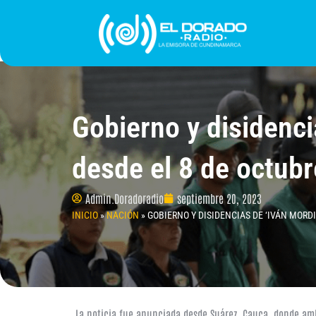
Ir
al
contenido
INICIO
PROGRAMACIÓN
¿QUIÉNES SOMO
Gobierno y disidenci
desde el 8 de octub
Admin.Doradoradio
septiembre 20, 2023
INICIO
»
NACIÓN
»
GOBIERNO Y DISIDENCIAS DE ‘IVÁN MORD
La noticia fue anunciada desde Suárez, Cauca, donde am