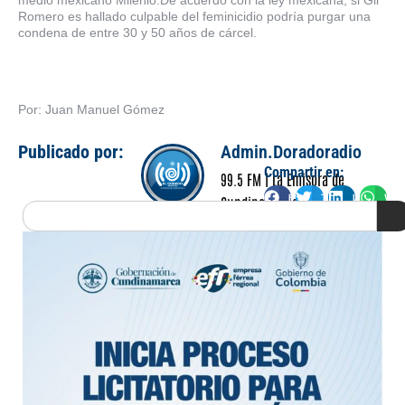
medio mexicano Milenio.De acuerdo con la ley mexicana, si Gil
Romero es hallado culpable del feminicidio podría purgar una
condena de entre 30 y 50 años de cárcel.
Por: Juan Manuel Gómez
Publicado por:
Admin.Doradoradio
Compartir en:
99.5 FM | La Emisora de
Facebook
Twitter
LinkedIn
Wha
Cundinamarca
Search