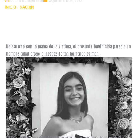
INICIO
»
NACIÓN
»
ESTUPOR POR FEMINICIDIO DE ANA MARÍA SERRANO
EN MÉXICO; ALAN GIL ROMERO, SU EXNOVIO, YA ESTÁ PRESO
De acuerdo con la mamá de la víctima, el presunto feminicida parecía un
hombre caballeroso e incapaz de tan horrendo crimen.
El feminicidio de Ana María Serrano, una joven de apenas 18