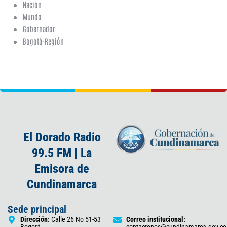
Nación
Mundo
Gobernador
Bogotá-Región
El Dorado Radio
99.5 FM | La
Emisora de
Cundinamarca
Sede principal
Dirección:
Calle 26 No 51-53
Correo institucional:
Bogotá
contactenos@cundinamarca.gov.co