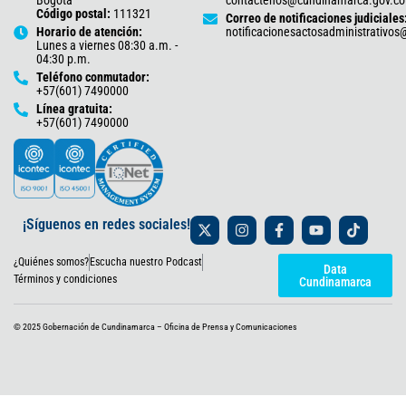
Código postal:
111321
Correo de notificaciones judiciales
Horario de atención:
notificacionesactosadministrativo
Lunes a viernes 08:30 a.m. -
04:30 p.m.
Teléfono conmutador:
+57(601) 7490000
Línea gratuita:
+57(601) 7490000
X
I
F
Y
T
¡Síguenos en redes sociales!
-
n
a
o
i
t
s
c
u
k
¿Quiénes somos?
Escucha nuestro Podcast
w
t
e
t
t
Data
i
a
b
u
o
Términos y condiciones
Cundinamarca
t
g
o
b
k
t
r
o
e
e
a
k
© 2025 Gobernación de Cundinamarca – Oficina de Prensa y Comunicaciones
r
m
-
f