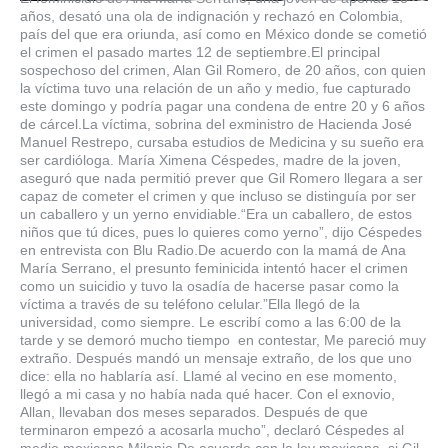
años, desató una ola de indignación y rechazó en Colombia,
país del que era oriunda, así como en México donde se cometió
el crimen el pasado martes 12 de septiembre.El principal
sospechoso del crimen, Alan Gil Romero, de 20 años, con quien
la víctima tuvo una relación de un año y medio, fue capturado
este domingo y podría pagar una condena de entre 20 y 6 años
de cárcel.La víctima, sobrina del exministro de Hacienda José
Manuel Restrepo, cursaba estudios de Medicina y su sueño era
ser cardióloga. María Ximena Céspedes, madre de la joven,
aseguró que nada permitió prever que Gil Romero llegara a ser
capaz de cometer el crimen y que incluso se distinguía por ser
un caballero y un yerno envidiable.“Era un caballero, de estos
niños que tú dices, pues lo quieres como yerno”, dijo Céspedes
en entrevista con Blu Radio.De acuerdo con la mamá de Ana
María Serrano, el presunto feminicida intentó hacer el crimen
como un suicidio y tuvo la osadía de hacerse pasar como la
víctima a través de su teléfono celular.”Ella llegó de la
universidad, como siempre. Le escribí como a las 6:00 de la
tarde y se demoró mucho tiempo en contestar, Me pareció muy
extraño. Después mandó un mensaje extraño, de los que uno
dice: ella no hablaría así. Llamé al vecino en ese momento,
llegó a mi casa y no había nada qué hacer. Con el exnovio,
Allan, llevaban dos meses separados. Después de que
terminaron empezó a acosarla mucho”, declaró Céspedes al