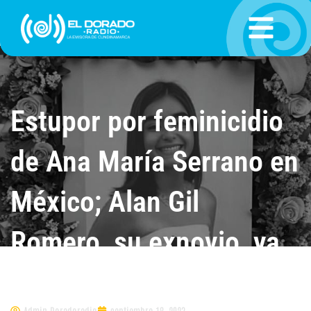
Ir
al
contenido
Estupor por feminicidio
de Ana María Serrano en
México; Alan Gil
Romero, su exnovio, ya
está preso
Admin.Doradoradio
septiembre 18, 2023