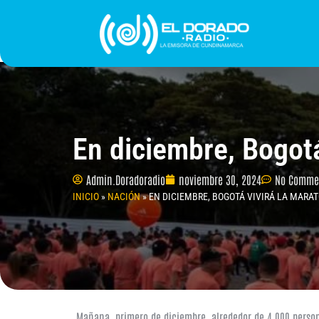
Ir
al
contenido
INICIO
PROGRAMACIÓN
¿QUIÉNES SOMO
En diciembre, Bogotá
Admin.Doradoradio
noviembre 30, 2024
No Comme
INICIO
»
NACIÓN
»
EN DICIEMBRE, BOGOTÁ VIVIRÁ LA MARA
Mañana, primero de diciembre, alrededor de 4.000 person