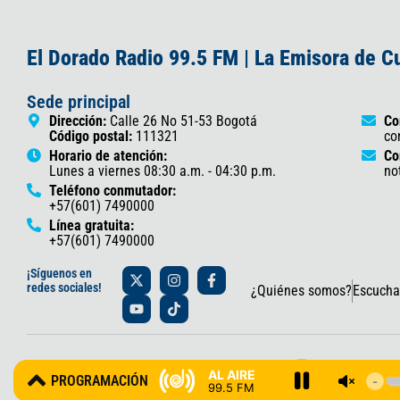
El Dorado Radio 99.5 FM | La Emisora de 
Sede principal
Dirección:
Calle 26 No 51-53 Bogotá
Co
Código postal:
111321
co
Horario de atención:
Co
Lunes a viernes 08:30 a.m. - 04:30 p.m.
no
Teléfono conmutador:
+57(601) 7490000
Línea gratuita:
+57(601) 7490000
X
Y
I
T
F
¡Síguenos en
-
o
n
i
a
redes sociales!
¿Quiénes somos?
Escucha
t
u
s
k
c
w
t
t
t
e
i
u
a
o
b
t
b
g
k
o
t
e
r
o
© 2025 Gobernación de Cundinamarca – Oficina de Prensa y Comun
e
a
k
AL AIRE
PROGRAMACIÓN
r
m
-
99.5 FM