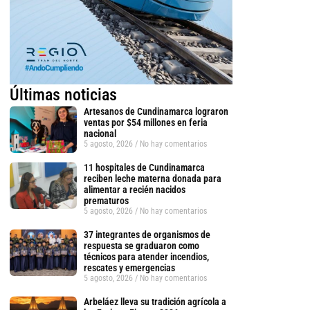
Últimas noticias
Artesanos de Cundinamarca lograron
ventas por $54 millones en feria
nacional
5 agosto, 2026
No hay comentarios
11 hospitales de Cundinamarca
reciben leche materna donada para
alimentar a recién nacidos
prematuros
5 agosto, 2026
No hay comentarios
37 integrantes de organismos de
respuesta se graduaron como
técnicos para atender incendios,
rescates y emergencias
5 agosto, 2026
No hay comentarios
Arbeláez lleva su tradición agrícola a