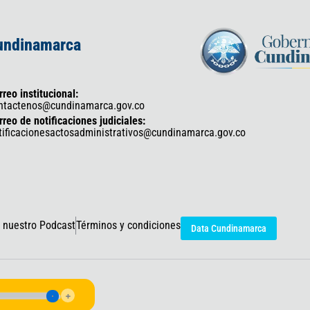
Cundinamarca
rreo institucional:
ntactenos@cundinamarca.gov.co
rreo de notificaciones judiciales:
tificacionesactosadministrativos@cundinamarca.gov.co
 nuestro Podcast
Términos y condiciones
Data Cundinamarca
icaciones