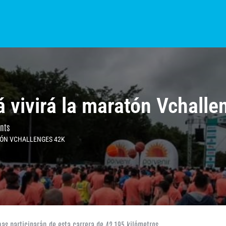
S?
NOTICIAS
COLOMBIA
BOGOTÁ
INTERNACIONAL
PROVINCIAS
 vivirá la maratón Vchalle
nts
TÓN VCHALLENGES 42K
as participarán de esta carrera de 42,195 kilómetros