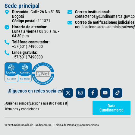
Sede principal
Dirección:
Calle 26 No 51-53
Correo institucional:
Bogotá
contactenos@cundinamarca.gov.co
Código postal:
111321
Correo de notificaciones judiciales
Horario de atención:
notificacionesactosadministrativo
Lunes a viernes 08:30 a.m. -
04:30 p.m.
Teléfono conmutador:
+57(601) 7490000
Línea gratuita:
+57(601) 7490000
X
I
F
Y
T
¡Síguenos en redes sociales!
-
n
a
o
i
t
s
c
u
k
¿Quiénes somos?
Escucha nuestro Podcast
w
t
e
t
t
Data
i
a
b
u
o
Términos y condiciones
Cundinamarca
t
g
o
b
k
t
r
o
e
e
a
k
© 2025 Gobernación de Cundinamarca – Oficina de Prensa y Comunicaciones
r
m
-
f