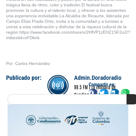
mágica llena de ritmo, color y tradición.El festival busca
promover la cultura y el talento local, y ofrecer a los asistentes
una experiencia inolvidable.La Alcaldía de Ricaurte, liderada por
Campo Elías Prada Ortiz, invita a la comunidad y a turistas a
unirse a esta celebración y disfrutar de la riqueza cultural de la
región.https://www.facebook.com/share/v/2HfVP1zEHZ1SF2u2/?
mibextid=oFDknk
Por: Carlos Hernández
Publicado por:
Admin.Doradoradio
Compartir en:
99.5 FM | La Emisora de
Facebook
Twitter
LinkedIn
Wha
Cundinamarca
Search