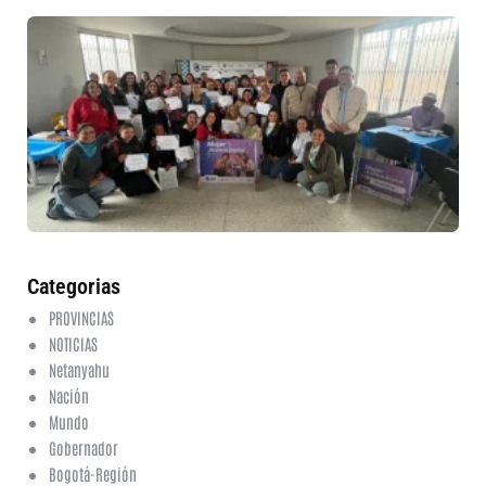
30
mu
ru
in
nu
et
fo
en
ed
fi
6 a
20
ha
co
Categorias
PROVINCIAS
NOTICIAS
Netanyahu
Nación
Mundo
Gobernador
Bogotá-Región