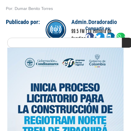
Por: Dumar Benito Torres
Publicado por:
Admin.Doradoradio
Compartir en:
99.5 FM | La Emisora de
Facebook
Twitter
LinkedIn
Wha
Cundinamarca
Search