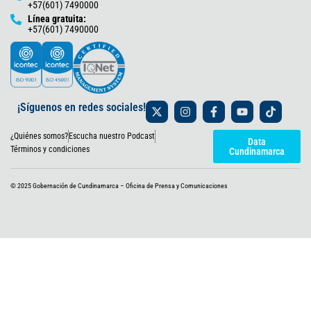
+57(601) 7490000
Línea gratuita:
+57(601) 7490000
X
I
F
Y
T
¡Síguenos en redes sociales!
-
n
a
o
i
t
s
c
u
k
¿Quiénes somos?
Escucha nuestro Podcast
w
t
e
t
t
Data
i
a
b
u
o
Términos y condiciones
Cundinamarca
t
g
o
b
k
t
r
o
e
e
a
k
© 2025 Gobernación de Cundinamarca – Oficina de Prensa y Comunicaciones
r
m
-
f