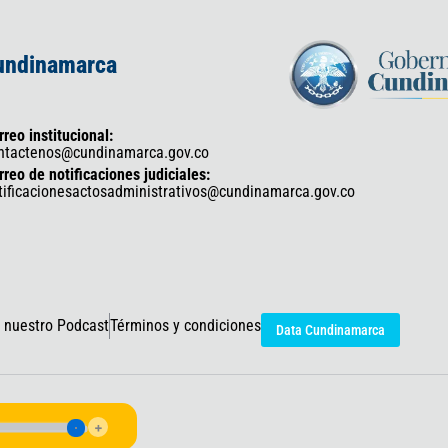
Cundinamarca
rreo institucional:
ntactenos@cundinamarca.gov.co
rreo de notificaciones judiciales:
tificacionesactosadministrativos@cundinamarca.gov.co
 nuestro Podcast
Términos y condiciones
Data Cundinamarca
icaciones