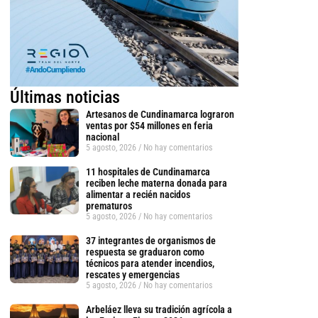
Últimas noticias
Artesanos de Cundinamarca lograron
ventas por $54 millones en feria
nacional
5 agosto, 2026
No hay comentarios
11 hospitales de Cundinamarca
reciben leche materna donada para
alimentar a recién nacidos
prematuros
5 agosto, 2026
No hay comentarios
tsApp
37 integrantes de organismos de
respuesta se graduaron como
técnicos para atender incendios,
rescates y emergencias
5 agosto, 2026
No hay comentarios
Arbeláez lleva su tradición agrícola a