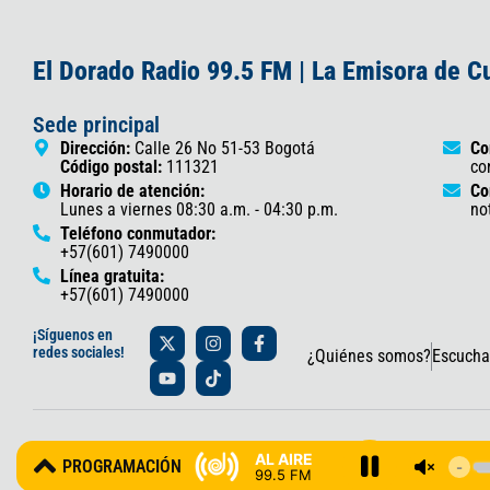
El Dorado Radio 99.5 FM | La Emisora de 
Sede principal
Dirección:
Calle 26 No 51-53 Bogotá
Co
Código postal:
111321
co
Horario de atención:
Co
Lunes a viernes 08:30 a.m. - 04:30 p.m.
no
Teléfono conmutador:
+57(601) 7490000
Línea gratuita:
+57(601) 7490000
X
Y
I
T
F
¡Síguenos en
-
o
n
i
a
redes sociales!
¿Quiénes somos?
Escucha
t
u
s
k
c
w
t
t
t
e
i
u
a
o
b
t
b
g
k
o
t
e
r
o
© 2025 Gobernación de Cundinamarca – Oficina de Prensa y Comun
e
a
k
AL AIRE
PROGRAMACIÓN
r
m
-
99.5 FM