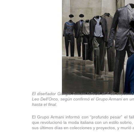
El diseñador Giorgio Armani falleció el 4 de septie
Leo Dell’Orco, según confirmó el Grupo Armani en un
hasta el final.
El Grupo Armani informó con “profundo pesar” el fall
que revolucionó la moda italiana con un estilo sobrio
sus últimos días en colecciones y proyectos, y murió