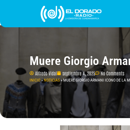
Ir
al
contenido
INICIO
PROGRAMACIÓN
¿QUIÉNES SOMO
Muere Giorgio Arman
Alfredo Vidal
septiembre 4, 2025
No Comments
INICIO
»
NOTICIAS
»
MUERE GIORGIO ARMANI ICONO DE LA 