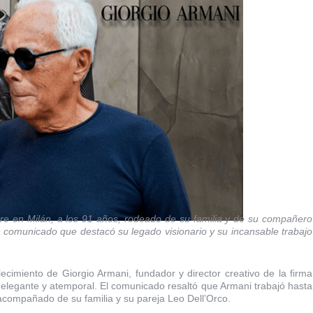
mbre en Milán, a los 91 años, rodeado de su familia y de su compañero
 comunicado que destacó su legado visionario y su incansable trabajo
ecimiento de Giorgio Armani, fundador y director creativo de la firma
, elegante y atemporal. El comunicado resaltó que Armani trabajó hasta
 acompañado de su familia y su pareja Leo Dell’Orco.