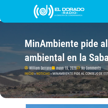
Ir
al
contenido
INICIO
PROGRAMACIÓN
¿QUIÉNES SOMO
MinAmbiente pide al
ambiental en la Sab
William Serrano
mayo 19, 2026
No Comments
INICIO
»
NOTICIAS
»
MINAMBIENTE PIDE AL CONSEJO DE ES