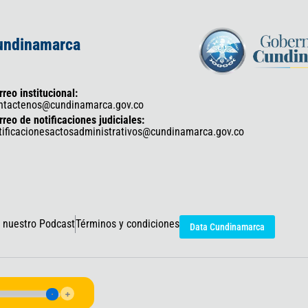
Cundinamarca
rreo institucional:
ntactenos@cundinamarca.gov.co
rreo de notificaciones judiciales:
tificacionesactosadministrativos@cundinamarca.gov.co
 nuestro Podcast
Términos y condiciones
Data Cundinamarca
icaciones