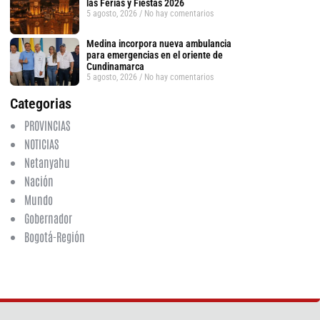
las Ferias y Fiestas 2026
5 agosto, 2026
No hay comentarios
Medina incorpora nueva ambulancia
para emergencias en el oriente de
Cundinamarca
5 agosto, 2026
No hay comentarios
Categorias
PROVINCIAS
NOTICIAS
Netanyahu
Nación
Mundo
tsApp
Gobernador
Bogotá-Región