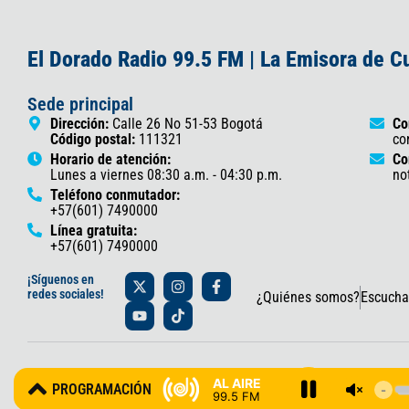
El Dorado Radio 99.5 FM | La Emisora de 
Sede principal
Dirección:
Calle 26 No 51-53 Bogotá
Co
Código postal:
111321
co
Horario de atención:
Co
Lunes a viernes 08:30 a.m. - 04:30 p.m.
no
Teléfono conmutador:
+57(601) 7490000
Línea gratuita:
+57(601) 7490000
X
Y
I
T
F
¡Síguenos en
-
o
n
i
a
redes sociales!
¿Quiénes somos?
Escucha
t
u
s
k
c
w
t
t
t
e
i
u
a
o
b
t
b
g
k
o
t
e
r
o
© 2025 Gobernación de Cundinamarca – Oficina de Prensa y Comun
e
a
k
AL AIRE
PROGRAMACIÓN
r
m
-
99.5 FM