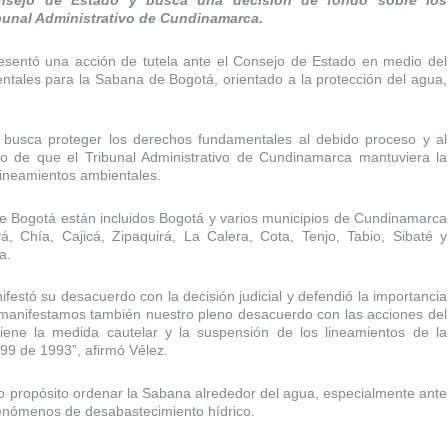
Consejo de Estado y busca una decisión de fondo sobre los
bunal Administrativo de Cundinamarca.
resentó una acción de tutela ante el Consejo de Estado en medio del
ientales para la Sabana de Bogotá, orientado a la protección del agua,
l busca proteger los derechos fundamentales al debido proceso y al
ego de que el Tribunal Administrativo de Cundinamarca mantuviera la
lineamientos ambientales.
de Bogotá están incluidos Bogotá y varios municipios de Cundinamarca
 Chía, Cajicá, Zipaquirá, La Calera, Cota, Tenjo, Tabio, Sibaté y
a.
festó su desacuerdo con la decisión judicial y defendió la importancia
o manifestamos también nuestro pleno desacuerdo con las acciones del
iene la medida cautelar y la suspensión de los lineamientos de la
99 de 1993”, afirmó Vélez.
omo propósito ordenar la Sabana alrededor del agua, especialmente ante
 fenómenos de desabastecimiento hídrico.