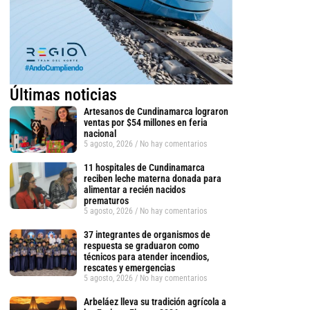
Últimas noticias
Artesanos de Cundinamarca lograron
ventas por $54 millones en feria
nacional
5 agosto, 2026
No hay comentarios
11 hospitales de Cundinamarca
reciben leche materna donada para
alimentar a recién nacidos
prematuros
5 agosto, 2026
No hay comentarios
37 integrantes de organismos de
respuesta se graduaron como
técnicos para atender incendios,
rescates y emergencias
5 agosto, 2026
No hay comentarios
Arbeláez lleva su tradición agrícola a