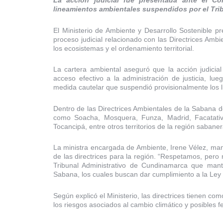
La acción judicial fue presentada ante el 
lineamientos ambientales suspendidos por el Tri
El Ministerio de Ambiente y Desarrollo Sostenible p
proceso judicial relacionado con las Directrices Amb
los ecosistemas y el ordenamiento territorial.
La cartera ambiental aseguró que la acción judicia
acceso efectivo a la administración de justicia, lu
medida cautelar que suspendió provisionalmente los 
Dentro de las Directrices Ambientales de la Sabana 
como Soacha, Mosquera, Funza, Madrid, Facatativá,
Tocancipá, entre otros territorios de la región sabaner
La ministra encargada de Ambiente, Irene Vélez, mani
de las directrices para la región. “Respetamos, per
Tribunal Administrativo de Cundinamarca que mant
Sabana, los cuales buscan dar cumplimiento a la Ley 
Según explicó el Ministerio, las directrices tienen c
los riesgos asociados al cambio climático y posibles