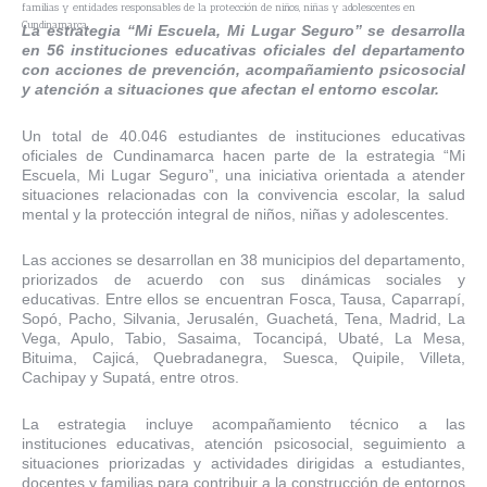
familias y entidades responsables de la protección de niños, niñas y adolescentes en
Cundinamarca.
La estrategia “Mi Escuela, Mi Lugar Seguro” se desarrolla
en 56 instituciones educativas oficiales del departamento
con acciones de prevención, acompañamiento psicosocial
y atención a situaciones que afectan el entorno escolar.
Un total de 40.046 estudiantes de instituciones educativas
oficiales de Cundinamarca hacen parte de la estrategia “Mi
Escuela, Mi Lugar Seguro”, una iniciativa orientada a atender
situaciones relacionadas con la convivencia escolar, la salud
mental y la protección integral de niños, niñas y adolescentes.
Las acciones se desarrollan en 38 municipios del departamento,
priorizados de acuerdo con sus dinámicas sociales y
educativas. Entre ellos se encuentran Fosca, Tausa, Caparrapí,
Sopó, Pacho, Silvania, Jerusalén, Guachetá, Tena, Madrid, La
Vega, Apulo, Tabio, Sasaima, Tocancipá, Ubaté, La Mesa,
Bituima, Cajicá, Quebradanegra, Suesca, Quipile, Villeta,
Cachipay y Supatá, entre otros.
La estrategia incluye acompañamiento técnico a las
instituciones educativas, atención psicosocial, seguimiento a
situaciones priorizadas y actividades dirigidas a estudiantes,
docentes y familias para contribuir a la construcción de entornos