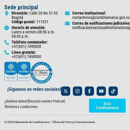
Sede principal
Dirección:
Calle 26 No 51-53
Correo institucional:
Bogotá
contactenos@cundinamarca.gov.co
Código postal:
111321
Correo de notificaciones judiciales
Horario de atención:
notificacionesactosadministrativo
Lunes a viernes 08:30 a.m. -
04:30 p.m.
Teléfono conmutador:
+57(601) 7490000
Línea gratuita:
+57(601) 7490000
X
I
F
Y
T
¡Síguenos en redes sociales!
-
n
a
o
i
t
s
c
u
k
¿Quiénes somos?
Escucha nuestro Podcast
w
t
e
t
t
Data
i
a
b
u
o
Términos y condiciones
Cundinamarca
t
g
o
b
k
t
r
o
e
e
a
k
© 2025 Gobernación de Cundinamarca – Oficina de Prensa y Comunicaciones
r
m
-