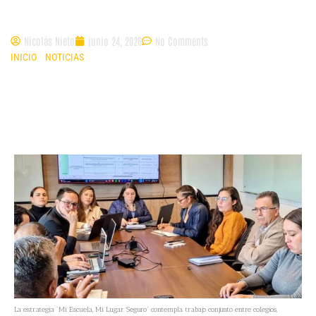
salud mental
Nicolás Nieto
junio 24, 2026
No Comments
INICIO
»
NOTICIAS
»
MÁS DE 40.000 ESTUDIANTES DE CUNDINAMARCA
RECIBEN ATENCIÓN PARA LA CONVIVENCIA ESCOLAR Y LA SALUD
MENTAL
La estrategia “Mi Escuela, Mi Lugar Seguro” contempla trabajo conjunto entre colegios,