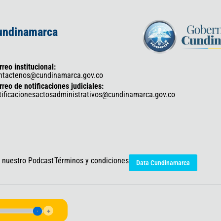
Cundinamarca
rreo institucional:
ntactenos@cundinamarca.gov.co
rreo de notificaciones judiciales:
tificacionesactosadministrativos@cundinamarca.gov.co
 nuestro Podcast
Términos y condiciones
Data Cundinamarca
icaciones