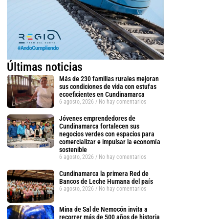
Últimas noticias
Más de 230 familias rurales mejoran
sus condiciones de vida con estufas
ecoeficientes en Cundinamarca
6 agosto, 2026
No hay comentarios
Jóvenes emprendedores de
Cundinamarca fortalecen sus
negocios verdes con espacios para
comercializar e impulsar la economía
sostenible
6 agosto, 2026
No hay comentarios
tsApp
Cundinamarca la primera Red de
Bancos de Leche Humana del país
6 agosto, 2026
No hay comentarios
Mina de Sal de Nemocón invita a
recorrer más de 500 años de historia