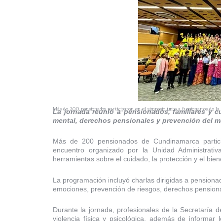
Más de 200 pensionados participaron en el simposio junto a funcionarios de la
La jornada reunió a pensionados, familiares y c
mental, derechos pensionales y prevención del m
Más de 200 pensionados de Cundinamarca partic
encuentro organizado por la Unidad Administrat
herramientas sobre el cuidado, la protección y el bie
La programación incluyó charlas dirigidas a pensiona
emociones, prevención de riesgos, derechos pensional
Durante la jornada, profesionales de la Secretaría d
violencia física y psicológica, además de informar 