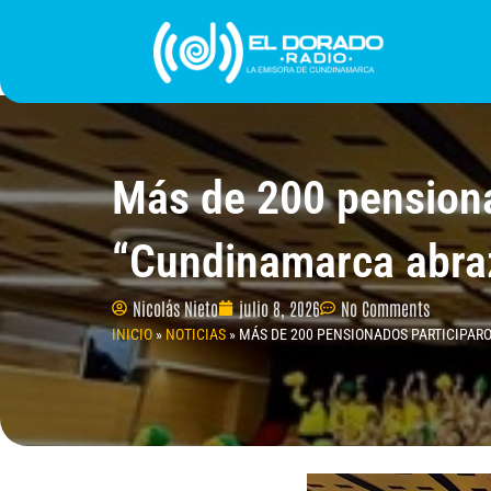
Ir
al
contenido
INICIO
PROGRAMACIÓN
¿QUIÉNES SOMO
Más de 200 pensiona
“Cundinamarca abra
Nicolás Nieto
julio 8, 2026
No Comments
INICIO
»
NOTICIAS
»
MÁS DE 200 PENSIONADOS PARTICIPAR