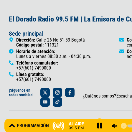
El Dorado Radio 99.5 FM | La Emisora de 
Sede principal
Dirección:
Calle 26 No 51-53 Bogotá
Co
Código postal:
111321
co
Horario de atención:
Co
Lunes a viernes 08:30 a.m. - 04:30 p.m.
no
Teléfono conmutador:
+57(601) 7490000
Línea gratuita:
+57(601) 7490000
X
Y
I
T
F
¡Síguenos en
-
o
n
i
a
redes sociales!
¿Quiénes somos?
Escucha
t
u
s
k
c
w
t
t
t
e
i
u
a
o
b
t
b
g
k
o
t
e
r
o
© 2025 Gobernación de Cundinamarca – Oficina de Prensa y Comun
e
a
k
AL AIRE
PROGRAMACIÓN
r
m
-
99.5 FM