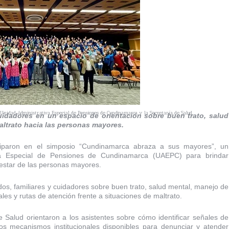
 Unidad Administrativa Especial de Pensiones de Cundinamarca y la Secretaría de Salud.
uidadores en un espacio de orientación sobre buen trato, salud
altrato hacia las personas mayores.
iparon en el simposio “Cundinamarca abraza a sus mayores”, un
iva Especial de Pensiones de Cundinamarca (UAEPC) para brindar
nestar de las personas mayores.
dos, familiares y cuidadores sobre buen trato, salud mental, manejo de
es y rutas de atención frente a situaciones de maltrato.
e Salud orientaron a los asistentes sobre cómo identificar señales de
los mecanismos institucionales disponibles para denunciar y atender