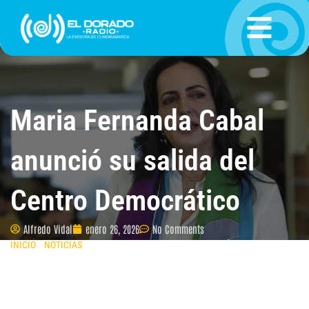
Ir
al
contenido
Maria Fernanda Cabal
anunció su salida del
Centro Democrático
Alfredo Vidal
enero 26, 2026
No Comments
INICIO
»
NOTICIAS
»
MARIA FERNANDA CABAL ANUNCIÓ SU SALIDA DEL
CENTRO DEMOCRÁTICO