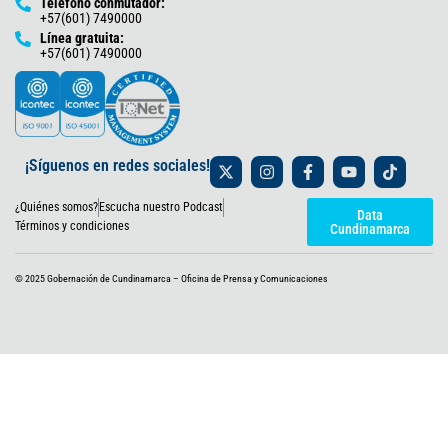
Teléfono conmutador:
+57(601) 7490000
Línea gratuita:
+57(601) 7490000
X
I
F
Y
T
¡Síguenos en redes sociales!
-
n
a
o
i
t
s
c
u
k
¿Quiénes somos?
Escucha nuestro Podcast
w
t
e
t
t
Data
i
a
b
u
o
Términos y condiciones
Cundinamarca
t
g
o
b
k
t
r
o
e
e
a
k
© 2025 Gobernación de Cundinamarca – Oficina de Prensa y Comunicaciones
r
m
-
f