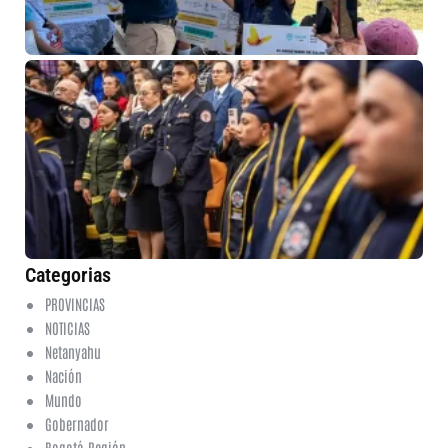
co
37
bo
gr
Cu
6 
No
co
Categorias
PROVINCIAS
NOTICIAS
Netanyahu
Nación
Mundo
Gobernador
Bogotá-Región