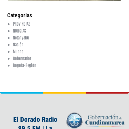
ha
co
Categorias
PROVINCIAS
NOTICIAS
Netanyahu
Nación
Mundo
Gobernador
Bogotá-Región
El Dorado Radio
99.5 FM | La