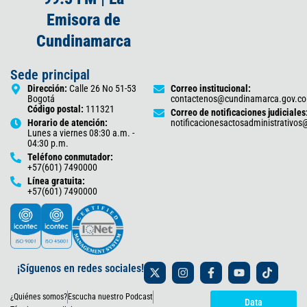
Emisora de
Cundinamarca
Sede principal
Dirección:
Calle 26 No 51-53
Correo institucional:
Bogotá
contactenos@cundinamarca.gov.co
Código postal:
111321
Correo de notificaciones judiciales
Horario de atención:
notificacionesactosadministrativo
Lunes a viernes 08:30 a.m. -
04:30 p.m.
Teléfono conmutador:
+57(601) 7490000
Línea gratuita:
+57(601) 7490000
X
I
F
Y
T
¡Síguenos en redes sociales!
-
n
a
o
i
t
s
c
u
k
¿Quiénes somos?
Escucha nuestro Podcast
w
t
e
t
t
Data