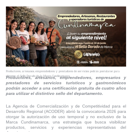
Productores, artesanos, emprendedores y prestadores de servicios podrán postularse para
obtener el Sello Dorado de la Marca Cundinamarca.
Productores, artesanos, emprendedores, empresarios y
prestadores de servicios turísticos y gastronómicos
podrán acceder a una certificación gratuita de cuatro años
para utilizar el distintivo sello del departamento.
La Agencia de Comercialización y de Competitividad para el
Desarrollo Regional (ACODER) abrió la convocatoria 2026 para
otorgar la autorización de uso temporal y no exclusivo de la
Marca Cundinamarca, una estrategia que busca visibilizar
productos, servicios y experiencias representativas del