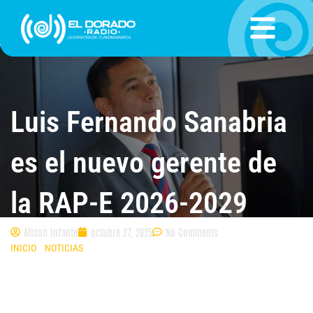
Ir
al
contenido
Luis Fernando Sanabria
es el nuevo gerente de
la RAP-E 2026-2029
Alison Infante
octubre 27, 2025
No Comments
INICIO
»
NOTICIAS
»
LUIS FERNANDO SANABRIA ES EL NUEVO GERENTE
DE LA RAP-E 2026-2029