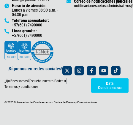
Correo de notificaciones judiciales
Horario de atención:
notificacionesactosadministrativo
Lunes a viernes 08:30 a.m. -
04:30 p.m.
Teléfono conmutador:
+57(601) 7490000
Línea gratuita:
+57(601) 7490000
X
I
F
Y
T
¡Síguenos en redes sociales!
-
n
a
o
i
t
s
c
u
k
¿Quiénes somos?
Escucha nuestro Podcast
w
t
e
t
t
Data
i
a
b
u
o
Términos y condiciones
Cundinamarca
t
g
o
b
k
t
r
o
e
e
a
k
© 2025 Gobernación de Cundinamarca – Oficina de Prensa y Comunicaciones
r
m
-
f