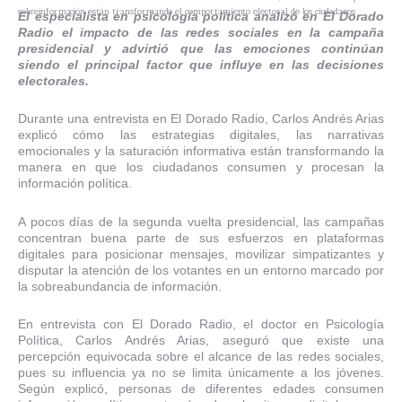
sobreinformación están transformando el comportamiento electoral de los ciudadanos.
El especialista en psicología política analizó en El Dorado
Radio el impacto de las redes sociales en la campaña
presidencial y advirtió que las emociones continúan
siendo el principal factor que influye en las decisiones
electorales.
Durante una entrevista en El Dorado Radio, Carlos Andrés Arias
explicó cómo las estrategias digitales, las narrativas
emocionales y la saturación informativa están transformando la
manera en que los ciudadanos consumen y procesan la
información política.
A pocos días de la segunda vuelta presidencial, las campañas
concentran buena parte de sus esfuerzos en plataformas
digitales para posicionar mensajes, movilizar simpatizantes y
disputar la atención de los votantes en un entorno marcado por
la sobreabundancia de información.
En entrevista con El Dorado Radio, el doctor en Psicología
Política, Carlos Andrés Arias, aseguró que existe una
percepción equivocada sobre el alcance de las redes sociales,
pues su influencia ya no se limita únicamente a los jóvenes.
Según explicó, personas de diferentes edades consumen