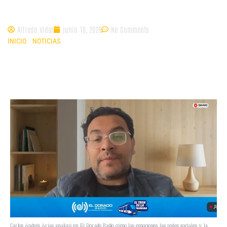
político
Alfredo Vidal
junio 18, 2026
No Comments
INICIO
»
NOTICIAS
»
“LAS ELECCIONES SE GANAN MÁS POR EMOCIONES
QUE POR PROPUESTAS”CARLOS ANDRÉS ARIAS, ANALISTA POLÍTICO
Carlos Andrés Arias analizó en El Dorado Radio cómo las emociones, las redes sociales y la