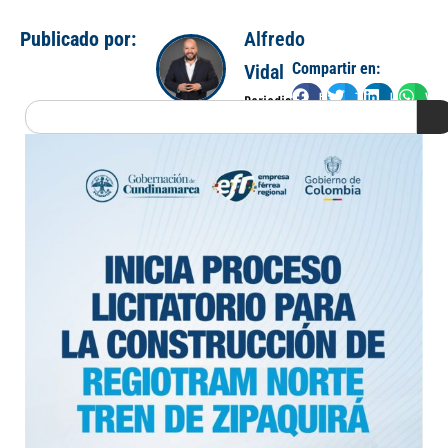
Publicado por:
Alfredo
Compartir en:
Vidal
Facebook
Twitter
LinkedIn
Wha
Periodista
Search