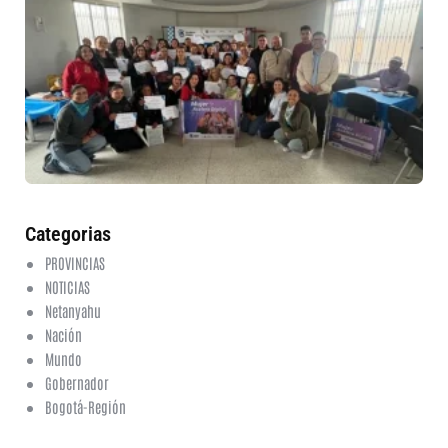
mu
ru
in
nu
et
fo
en
ed
fi
6 a
20
ha
co
Categorias
PROVINCIAS
NOTICIAS
Netanyahu
Nación
Mundo
Gobernador
Bogotá-Región