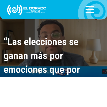
Ir
al
contenido
“Las elecciones se
ganan más por
emociones que por
propuestas”Carlos
Andrés Arias, analista