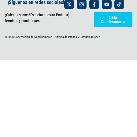
X
I
F
Y
T
¡Síguenos en redes sociales!
-
n
a
o
i
t
s
c
u
k
¿Quiénes somos?
Escucha nuestro Podcast
w
t
e
t
t
Data
i
a
b
u
o
Términos y condiciones
Cundinamarca
t
g
o
b
k
t
r
o
e
e
a
k
© 2025 Gobernación de Cundinamarca – Oficina de Prensa y Comunicaciones
r
m
-
f