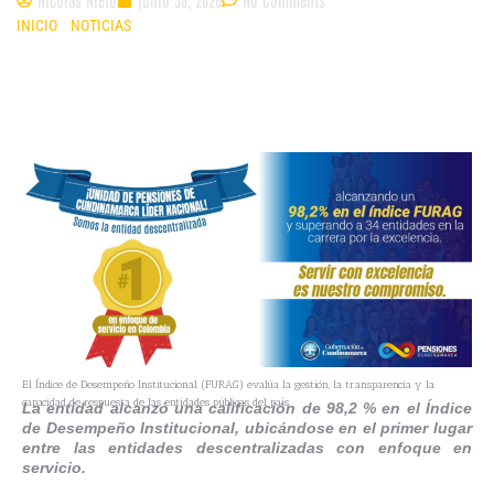
INICIO
»
NOTICIAS
»
LA UNIDAD DE PENSIONES DE CUNDINAMARCA
LIDERA CATEGORÍA NACIONAL DE ENTIDADES DESCENTRALIZADAS
El Índice de Desempeño Institucional (FURAG) evalúa la gestión, la transparencia y la
capacidad de respuesta de las entidades públicas del país.
La entidad alcanzó una calificación de 98,2 % en el Índice
de Desempeño Institucional, ubicándose en el primer lugar
entre las entidades descentralizadas con enfoque en
servicio.