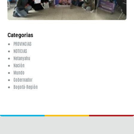
ed
fi
6 a
20
ha
co
Categorias
PROVINCIAS
NOTICIAS
Netanyahu
Nación
Mundo
Gobernador
Bogotá-Región