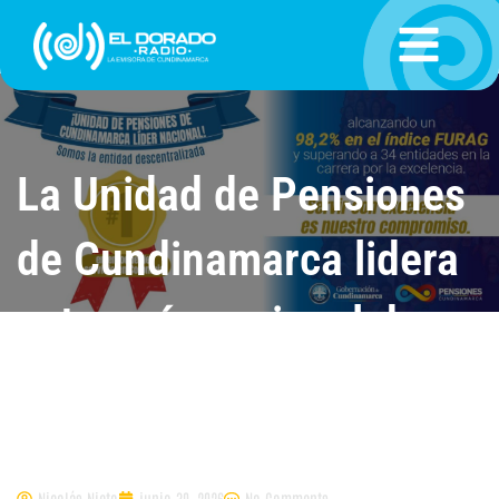
Ir
al
contenido
La Unidad de Pensiones
de Cundinamarca lidera
categoría nacional de
entidades
descentralizadas
Nicolás Nieto
junio 30, 2026
No Comments