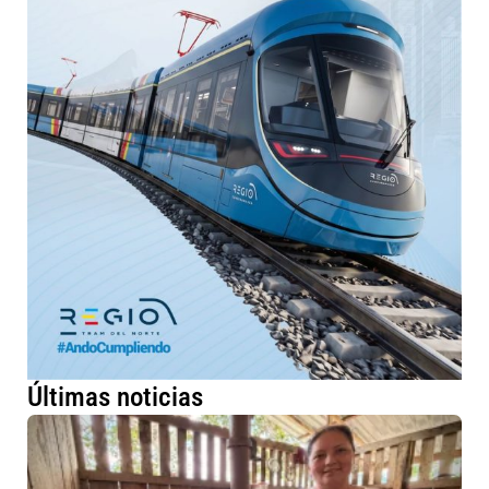
Últimas noticias
Má
fa
ru
me