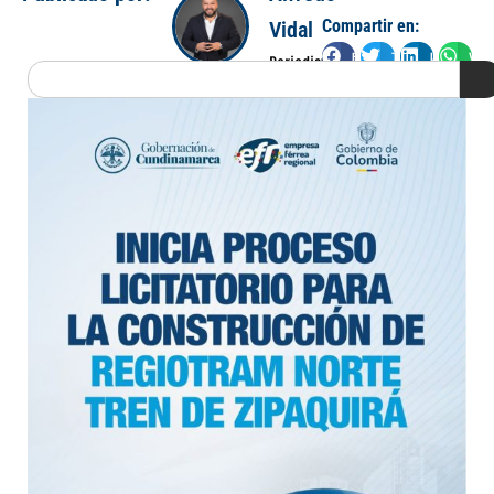
Compartir en:
Vidal
Facebook
Twitter
LinkedIn
Wha
Periodista
Search