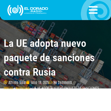
Ir
al
contenido
La UE adopta nuevo
paquete de sanciones
contra Rusia
Alfredo Vidal
julio 18, 2025
No Comments
INICIO
»
NOTICIAS
»
LA UE ADOPTA NUEVO PAQUETE DE SANCIONES
CONTRA RUSIA