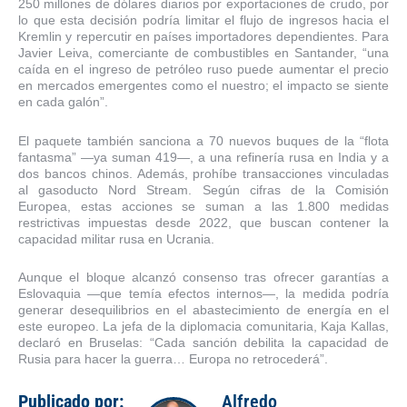
250 millones de dólares diarios por exportaciones de crudo, por
lo que esta decisión podría limitar el flujo de ingresos hacia el
Kremlin y repercutir en países importadores dependientes. Para
Javier Leiva, comerciante de combustibles en Santander, “una
caída en el ingreso de petróleo ruso puede aumentar el precio
en mercados emergentes como el nuestro; el impacto se siente
en cada galón”.
El paquete también sanciona a 70 nuevos buques de la “flota
fantasma” —ya suman 419—, a una refinería rusa en India y a
dos bancos chinos. Además, prohíbe transacciones vinculadas
al gasoducto Nord Stream. Según cifras de la Comisión
Europea, estas acciones se suman a las 1.800 medidas
restrictivas impuestas desde 2022, que buscan contener la
capacidad militar rusa en Ucrania.
Aunque el bloque alcanzó consenso tras ofrecer garantías a
Eslovaquia —que temía efectos internos—, la medida podría
generar desequilibrios en el abastecimiento de energía en el
este europeo. La jefa de la diplomacia comunitaria, Kaja Kallas,
declaró en Bruselas: “Cada sanción debilita la capacidad de
Rusia para hacer la guerra… Europa no retrocederá”.
Publicado por:
Alfredo