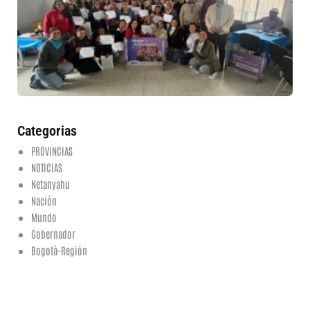
nu
et
fo
en
ed
fi
6 a
20
ha
co
Categorias
PROVINCIAS
NOTICIAS
Netanyahu
Nación
Mundo
Gobernador
Bogotá-Región