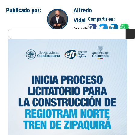
Publicado por:
Alfredo
Compartir en:
Vidal
Facebook
Twitter
LinkedIn
Wha
Periodista
Search