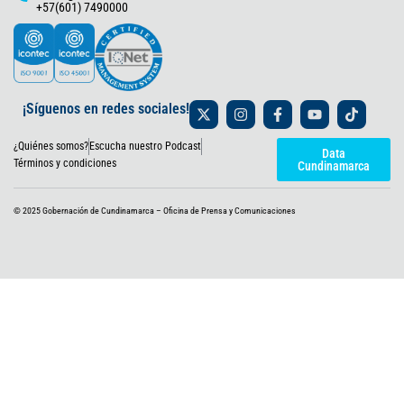
+57(601) 7490000
X
I
F
Y
T
¡Síguenos en redes sociales!
-
n
a
o
i
t
s
c
u
k
¿Quiénes somos?
Escucha nuestro Podcast
w
t
e
t
t
Data
i
a
b
u
o
Términos y condiciones
Cundinamarca
t
g
o
b
k
t
r
o
e
e
a
k
© 2025 Gobernación de Cundinamarca – Oficina de Prensa y Comunicaciones
r
m
-
f