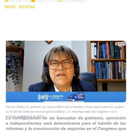
INICIO
»
NOTICIAS
»
“LA GOBERNABILIDAD DEPENDERÁ DE CONSTRUIR
CONSENSOS EN EL CONGRESO”: PATRICIA MUÑOZ, ANALISTA POLÍTICA
Patricia Muñoz Yi, profesora de Ciencia Política de la Pontificia Universidad Javeriana, analizó
en El Dorado Radio los retos de gobernabilidad y la reconfiguración del Congreso tras la
elección presidencial de 2026.
La configuración de las bancadas de gobierno, oposición
e independientes será determinante para el trámite de las
reformas y la construcción de mayorías en el Congreso que