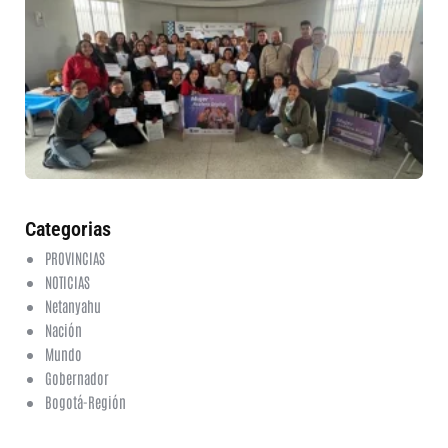
mu
ru
in
nu
et
fo
en
ed
fi
6 a
20
ha
co
Categorias
PROVINCIAS
NOTICIAS
Netanyahu
Nación
Mundo
Gobernador
Bogotá-Región