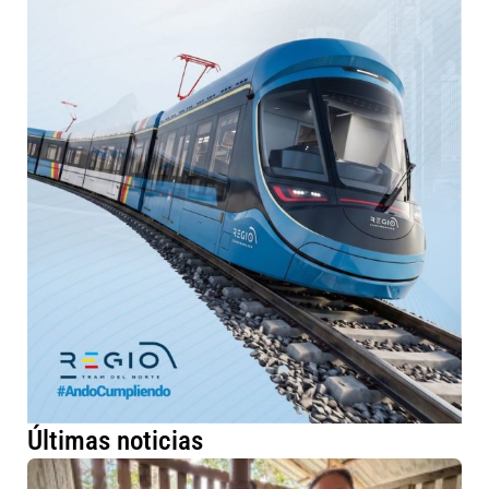
Últimas noticias
Má
fa