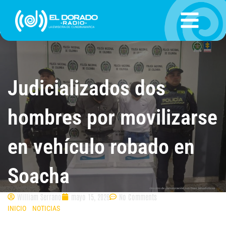
Ir
al
contenido
Judicializados dos
hombres por movilizarse
en vehículo robado en
Soacha
William Serrano
mayo 15, 2026
No Comments
INICIO
»
NOTICIAS
»
JUDICIALIZADOS DOS HOMBRES POR MOVILIZARSE
EN VEHÍCULO ROBADO EN SOACHA