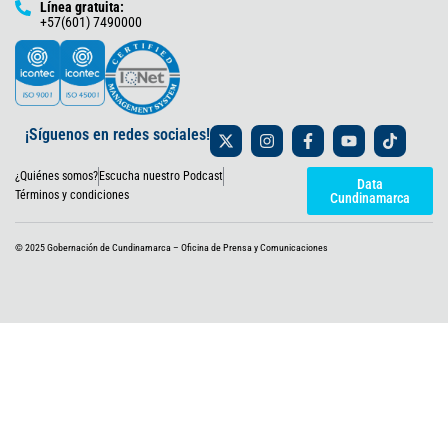
Línea gratuita:
+57(601) 7490000
X
I
F
Y
T
¡Síguenos en redes sociales!
-
n
a
o
i
t
s
c
u
k
¿Quiénes somos?
Escucha nuestro Podcast
w
t
e
t
t
Data
i
a
b
u
o
Términos y condiciones
Cundinamarca
t
g
o
b
k
t
r
o
e
e
a
k
© 2025 Gobernación de Cundinamarca – Oficina de Prensa y Comunicaciones
r
m
-
f