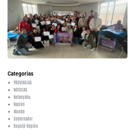
30
mu
ru
in
nu
et
fo
en
ed
fi
6 a
20
ha
co
Categorias
PROVINCIAS
NOTICIAS
Netanyahu
Nación
Mundo
Gobernador
Bogotá-Región