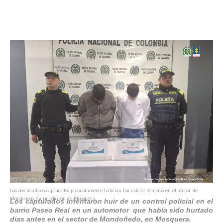
Los dos hombres capturados presuntamente habrían hurtado el vehículo en el sector de
Mondoñedo, en jurisdicción de Mosquera.
Los capturados intentaron huir de un control policial en el
barrio Paseo Real en un automotor que había sido hurtado
días antes en el sector de Mondoñedo, en Mosquera.