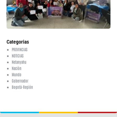
fo
en
ed
fi
6 a
20
ha
co
Categorias
PROVINCIAS
NOTICIAS
Netanyahu
Nación
Mundo
Gobernador
Bogotá-Región