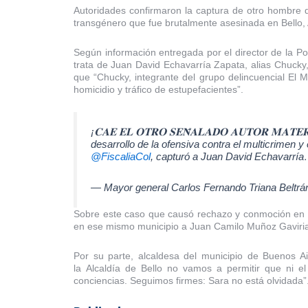
Autoridades confirmaron la captura de otro hombre q
transgénero que fue brutalmente asesinada en Bello, 
Según información entregada por el director de la Po
trata de Juan David Echavarría Zapata, alias Chucky,
que “Chucky, integrante del grupo delincuencial El Me
homicidio y tráfico de estupefacientes”.
¡𝐂𝐀𝐄 𝐄𝐋 𝐎𝐓𝐑𝐎 𝐒𝐄𝐍̃𝐀𝐋𝐀𝐃𝐎 𝐀𝐔𝐓𝐎𝐑 𝐌𝐀𝐓𝐄
desarrollo de la ofensiva contra el multicrimen y e
@FiscaliaCol
, capturó a Juan David Echavarrí
— Mayor general Carlos Fernando Triana Beltrá
Sobre este caso que causó rechazo y conmoción en el
en ese mismo municipio a Juan Camilo Muñoz Gaviria,
Por su parte, alcaldesa del municipio de Buenos A
la Alcaldía de Bello no vamos a permitir que ni e
conciencias. Seguimos firmes: Sara no está olvidada”