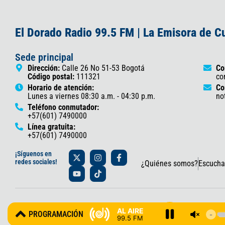
El Dorado Radio 99.5 FM | La Emisora de 
Sede principal
Dirección:
Calle 26 No 51-53 Bogotá
Co
Código postal:
111321
co
Horario de atención:
Co
Lunes a viernes 08:30 a.m. - 04:30 p.m.
no
Teléfono conmutador:
+57(601) 7490000
Línea gratuita:
+57(601) 7490000
X
Y
I
T
F
¡Síguenos en
-
o
n
i
a
redes sociales!
¿Quiénes somos?
Escucha
t
u
s
k
c
w
t
t
t
e
i
u
a
o
b
t
b
g
k
o
t
e
r
o
© 2025 Gobernación de Cundinamarca – Oficina de Prensa y Comun
e
a
k
AL AIRE
PROGRAMACIÓN
r
m
-
99.5 FM