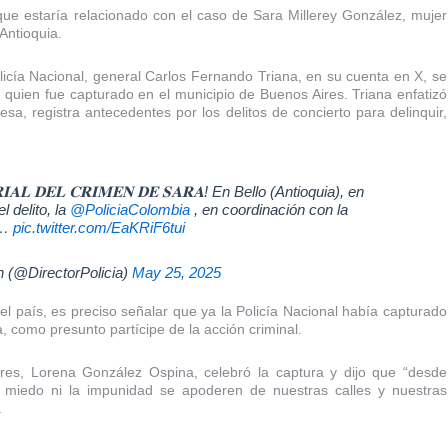
ue estaría relacionado con el caso de Sara Millerey González, mujer
Antioquia.
licía Nacional, general Carlos Fernando Triana, en su cuenta en X, se
 quien fue capturado en el municipio de Buenos Aires. Triana enfatizó
sa, registra antecedentes por los delitos de concierto para delinquir,
𝐑𝐈𝐀𝐋 𝐃𝐄𝐋 𝐂𝐑𝐈𝐌𝐄𝐍 𝐃𝐄 𝐒𝐀𝐑𝐀! En Bello (Antioquia), en
l delito, la
@PoliciaColombia
, en coordinación con la
a…
pic.twitter.com/EaKRiF6tui
n (@DirectorPolicia)
May 25, 2025
 país, es preciso señalar que ya la Policía Nacional había capturado
 como presunto partícipe de la acción criminal.
ires, Lorena González Ospina, celebró la captura y dijo que “desde
l miedo ni la impunidad se apoderen de nuestras calles y nuestras
.