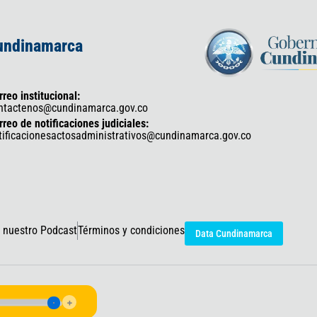
Cundinamarca
rreo institucional:
ntactenos@cundinamarca.gov.co
rreo de notificaciones judiciales:
tificacionesactosadministrativos@cundinamarca.gov.co
 nuestro Podcast
Términos y condiciones
Data Cundinamarca
icaciones