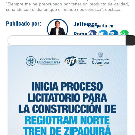
“Siempre me he preocupado por tener un producto de calidad,
soñando con el día en que el mundo nos conozca”, destacó.
Publicado por:
Jefferson
Compartir en:
Romero
Facebook
Twitter
LinkedIn
Wha
Search