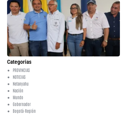
Me
in
nu
am
pa
em
en
de
Cu
5 
No
co
Categorias
PROVINCIAS
NOTICIAS
Netanyahu
Nación
Mundo
Gobernador
Bogotá-Región