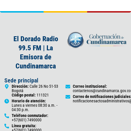
El Dorado Radio
99.5 FM | La
Emisora de
Cundinamarca
Sede principal
Dirección:
Calle 26 No 51-53
Correo institucional:
Bogotá
contactenos@cundinamarca.gov.co
Código postal:
111321
Correo de notificaciones judiciales
Horario de atención:
notificacionesactosadministrativo
Lunes a viernes 08:30 a.m. -
04:30 p.m.
Teléfono conmutador:
+57(601) 7490000
Línea gratuita:
+57(601) 7490000