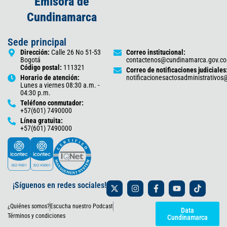
Emisora de
Cundinamarca
Sede principal
Dirección:
Calle 26 No 51-53
Correo institucional:
Bogotá
contactenos@cundinamarca.gov.co
Código postal:
111321
Correo de notificaciones judiciales
Horario de atención:
notificacionesactosadministrativo
Lunes a viernes 08:30 a.m. -
04:30 p.m.
Teléfono conmutador:
+57(601) 7490000
Línea gratuita:
+57(601) 7490000
X
I
F
Y
T
¡Síguenos en redes sociales!
-
n
a
o
i
t
s
c
u
k
¿Quiénes somos?
Escucha nuestro Podcast
w
t
e
t
t
Data
i
a
b
u
o
Términos y condiciones
Cundinamarca
t
g
o
b
k