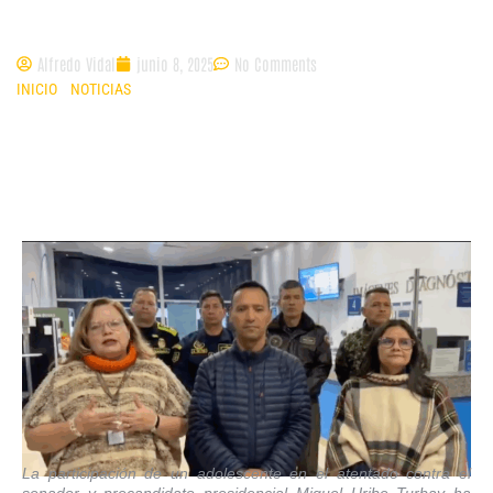
Turbay
Alfredo Vidal
junio 8, 2025
No Comments
INICIO
»
NOTICIAS
»
ICBF GARANTIZA PROTECCIÓN Y ATENCIÓN
INTEGRAL AL MENOR IMPLICADO EN ATENTADO CONTRA MIGUEL URIBE
TURBAY
La participación de un adolescente en el atentado contra el