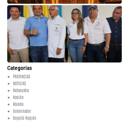
Me
in
nu
am
pa
em
en
de
Cu
5 
No
co
Categorias
PROVINCIAS
NOTICIAS
Netanyahu
Nación
Mundo
Gobernador
Bogotá-Región