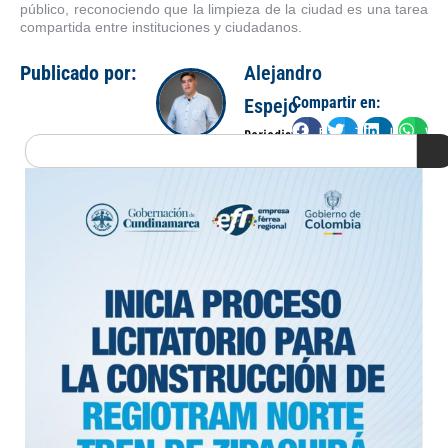
público, reconociendo que la limpieza de la ciudad es una tarea
compartida entre instituciones y ciudadanos.
Publicado por:
Alejandro
Compartir en:
Espejo
Facebook
Twitter
LinkedIn
Wha
Periodista
Search