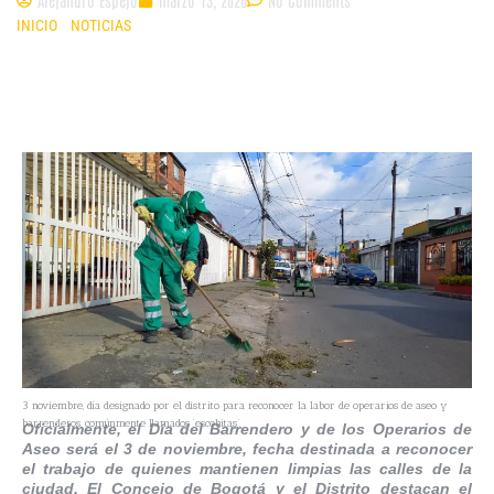
INICIO
»
NOTICIAS
»
HABRÁ UN DÍA TODOS LOS AÑOS PARA HACER
HOMENAJE A LOS BARRENDEROS Y OPERARIOS DE ASEO EN BOGOTÁ
3 noviembre, día designado por el distrito para reconocer la labor de operarios de aseo y
barrenderos, comúnmente llamados ‘escobitas’.
Oficialmente, el Día del Barrendero y de los Operarios de
Aseo será el 3 de noviembre, fecha destinada a reconocer
el trabajo de quienes mantienen limpias las calles de la
ciudad. El Concejo de Bogotá y el Distrito destacan el