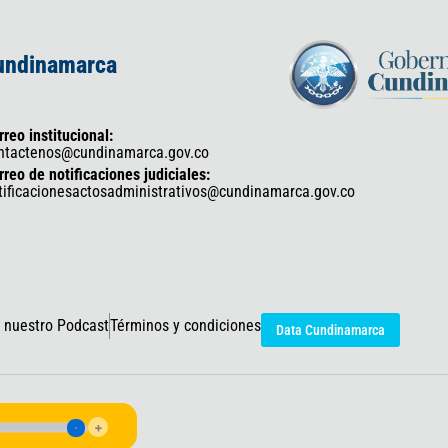
Cundinamarca
rreo institucional:
ntactenos@cundinamarca.gov.co
rreo de notificaciones judiciales:
tificacionesactosadministrativos@cundinamarca.gov.co
 nuestro Podcast
Términos y condiciones
Data Cundinamarca
icaciones