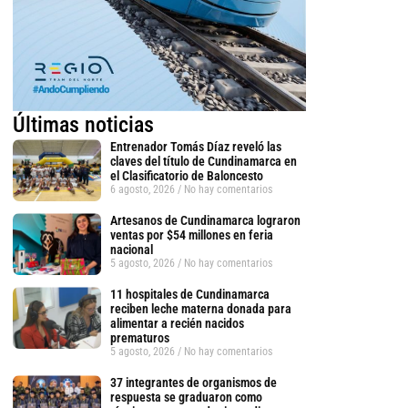
Últimas noticias
Entrenador Tomás Díaz reveló las
claves del título de Cundinamarca en
el Clasificatorio de Baloncesto
6 agosto, 2026
No hay comentarios
Artesanos de Cundinamarca lograron
ventas por $54 millones en feria
nacional
5 agosto, 2026
No hay comentarios
11 hospitales de Cundinamarca
reciben leche materna donada para
alimentar a recién nacidos
prematuros
5 agosto, 2026
No hay comentarios
37 integrantes de organismos de
tsApp
respuesta se graduaron como