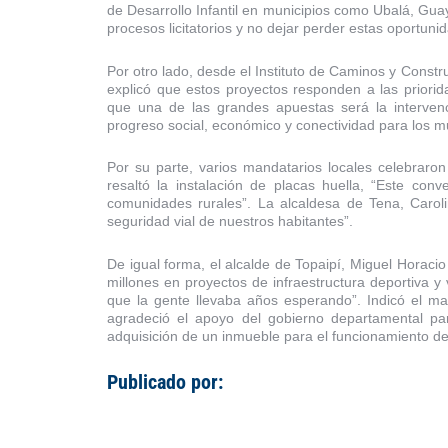
de Desarrollo Infantil en municipios como Ubalá, Guaya
procesos licitatorios y no dejar perder estas oportuni
Por otro lado, desde el Instituto de Caminos y Cons
explicó que estos proyectos responden a las priorida
que una de las grandes apuestas será la interven
progreso social, económico y conectividad para los m
Por su parte, varios mandatarios locales celebraro
resaltó la instalación de placas huella, “Este co
comunidades rurales”. La alcaldesa de Tena, Caroli
seguridad vial de nuestros habitantes”.
De igual forma, el alcalde de Topaipí, Miguel Horaci
millones en proyectos de infraestructura deportiva y
que la gente llevaba años esperando”. Indicó el ma
agradeció el apoyo del gobierno departamental par
adquisición de un inmueble para el funcionamiento d
Publicado por: