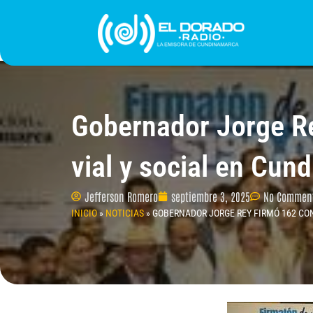
Ir
al
contenido
INICIO
PROGRAMACIÓN
¿QUIÉNES SOMO
Gobernador Jorge Re
vial y social en Cun
Jefferson Romero
septiembre 3, 2025
No Commen
INICIO
»
NOTICIAS
»
GOBERNADOR JORGE REY FIRMÓ 162 CO