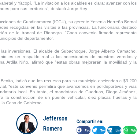
betal y Yacopí. “La invitación a los alcaldes es clara: avanzar con los
dades para sus territorios”, destacó Jorge Rey.
trucciones de Cundinamarca (ICCU), su gerente Yesenia Herreño Bernal
des recogidas en las visitas a las provincias. La funcionaria destacó
ción de la troncal de Rionegro. “Cada convenio firmado representa
unicipios del departamento”.
n las inversiones. El alcalde de Subachoque, Jorge Alberto Camacho,
nvenio es un respaldo real a las necesidades de nuestras veredas y
na Ardila Niño, afirmó que “estas obras mejorarán la movilidad y la
o Benito, indicó que los recursos para su municipio ascienden a $3.200
 vial, “este convenio permitirá que avancemos en polideportivos y vías
ndatario local. En tanto, el mandatario de Guaduas, Diego Jiménez,
a la construcción de un puente vehicular, diez placas huellas y la
e la Casa de Gobierno.
Jefferson
Compartir en:
Romero
Facebook
Twitter
LinkedIn
Wha