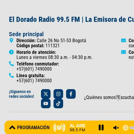
El Dorado Radio 99.5 FM | La Emisora de 
Sede principal
Dirección:
Calle 26 No 51-53 Bogotá
Co
Código postal:
111321
co
Horario de atención:
Co
Lunes a viernes 08:30 a.m. - 04:30 p.m.
no
Teléfono conmutador:
+57(601) 7490000
Línea gratuita:
+57(601) 7490000
X
Y
I
T
F
¡Síguenos en
-
o
n
i
a
redes sociales!
¿Quiénes somos?
Escucha
t
u
s
k
c
w
t
t
t
e
i
u
a
o
b
t
b
g
k
o
t
e
r
o
© 2025 Gobernación de Cundinamarca – Oficina de Prensa y Comun
e
a
k
AL AIRE
PROGRAMACIÓN
r
m
-
99.5 FM