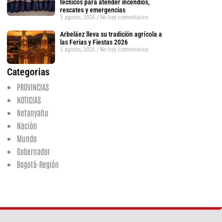
técnicos para atender incendios,
rescates y emergencias
5 agosto, 2026
No hay comentarios
Arbeláez lleva su tradición agrícola a
las Ferias y Fiestas 2026
5 agosto, 2026
No hay comentarios
Categorias
PROVINCIAS
NOTICIAS
Netanyahu
Nación
Mundo
Gobernador
Bogotá-Región