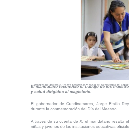
El gobernador destacó el trabajo pedagógico y social de los maestros del depa
El mandatario reconoció el trabajo de los maestr
y salud dirigidos al magisterio.
El gobernador de Cundinamarca, Jorge Emilio Rey 
durante la conmemoración del Día del Maestro.
A través de su cuenta de X, el mandatario resaltó e
niñas y jóvenes de las instituciones educativas oficia