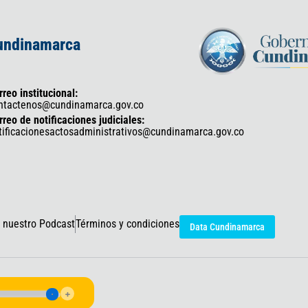
Cundinamarca
rreo institucional:
ntactenos@cundinamarca.gov.co
rreo de notificaciones judiciales:
tificacionesactosadministrativos@cundinamarca.gov.co
 nuestro Podcast
Términos y condiciones
Data Cundinamarca
icaciones