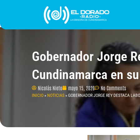
Ir
al
contenido
INICIO
PROGRAMACIÓN
¿QUIÉNES SOMO
Gobernador Jorge Re
Cundinamarca en su
Nicolás Nieto
mayo 15, 2026
No Comments
INICIO
»
NOTICIAS
»
GOBERNADOR JORGE REY DESTACA LABO