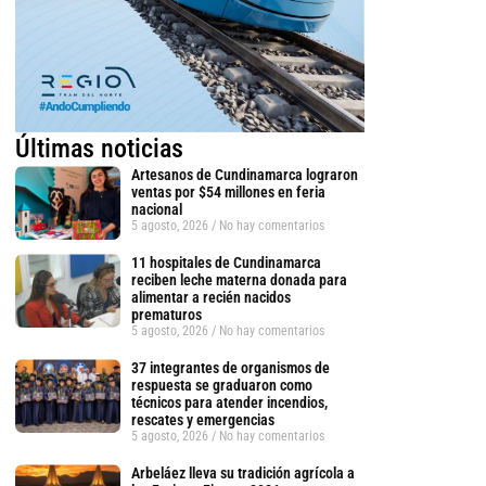
Últimas noticias
Artesanos de Cundinamarca lograron
ventas por $54 millones en feria
nacional
5 agosto, 2026
No hay comentarios
11 hospitales de Cundinamarca
reciben leche materna donada para
alimentar a recién nacidos
prematuros
5 agosto, 2026
No hay comentarios
37 integrantes de organismos de
respuesta se graduaron como
técnicos para atender incendios,
rescates y emergencias
5 agosto, 2026
No hay comentarios
Arbeláez lleva su tradición agrícola a