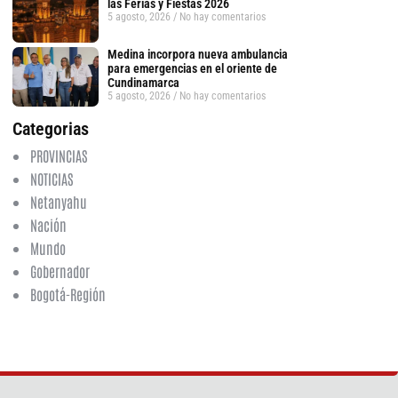
las Ferias y Fiestas 2026
5 agosto, 2026
No hay comentarios
Medina incorpora nueva ambulancia
para emergencias en el oriente de
Cundinamarca
5 agosto, 2026
No hay comentarios
Categorias
tsApp
PROVINCIAS
NOTICIAS
Netanyahu
Nación
Mundo
Gobernador
Bogotá-Región