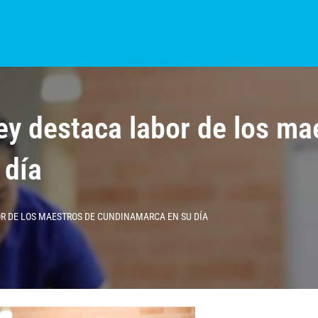
S?
NOTICIAS
COLOMBIA
BOGOTÁ
INTERNACIONAL
PROVINCIAS
y destaca labor de los ma
 día
R DE LOS MAESTROS DE CUNDINAMARCA EN SU DÍA