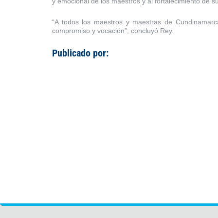
y emocional de los maestros y al fortalecimiento de s
“A todos los maestros y maestras de Cundinamarca
compromiso y vocación”, concluyó Rey.
Publicado por: