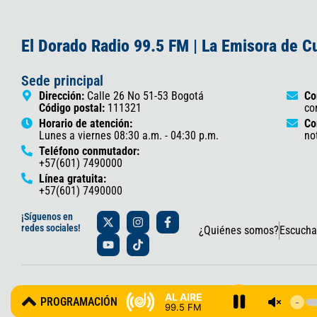
El Dorado Radio 99.5 FM | La Emisora de 
Sede principal
Dirección:
Calle 26 No 51-53 Bogotá
Co
Código postal:
111321
co
Horario de atención:
Co
Lunes a viernes 08:30 a.m. - 04:30 p.m.
no
Teléfono conmutador:
+57(601) 7490000
Línea gratuita:
+57(601) 7490000
X
Y
I
T
F
¡Síguenos en
-
o
n
i
a
redes sociales!
¿Quiénes somos?
Escucha
t
u
s
k
c
w
t
t
t
e
i
u
a
o
b
t
b
g
k
o
t
e
r
o
© 2025 Gobernación de Cundinamarca – Oficina de Prensa y Comun
e
a
k
AL AIRE
PROGRAMACIÓN
r
m
-
99.5 FM