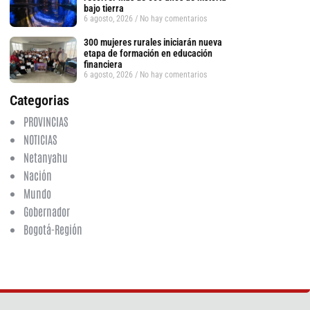
bajo tierra
6 agosto, 2026
No hay comentarios
300 mujeres rurales iniciarán nueva
etapa de formación en educación
financiera
6 agosto, 2026
No hay comentarios
Categorias
PROVINCIAS
NOTICIAS
Netanyahu
Nación
tsApp
Mundo
Gobernador
Bogotá-Región