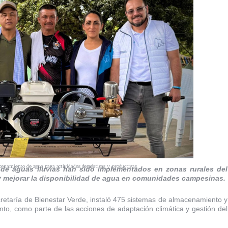
cenamiento de agua para actividades domésticas y productivas.
 de aguas lluvias han sido implementados en zonas rurales del
y mejorar la disponibilidad de agua en comunidades campesinas.
etaría de Bienestar Verde, instaló 475 sistemas de almacenamiento y
to, como parte de las acciones de adaptación climática y gestión del