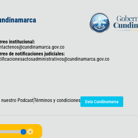
Cundinamarca
rreo institucional:
ntactenos@cundinamarca.gov.co
rreo de notificaciones judiciales:
tificacionesactosadministrativos@cundinamarca.gov.co
 nuestro Podcast
Términos y condiciones
Data Cundinamarca
icaciones