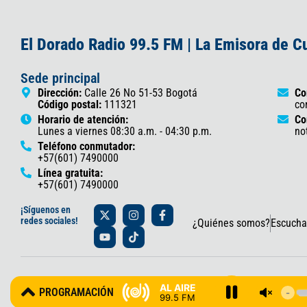
El Dorado Radio 99.5 FM | La Emisora de 
Sede principal
Dirección:
Calle 26 No 51-53 Bogotá
Co
Código postal:
111321
co
Horario de atención:
Co
Lunes a viernes 08:30 a.m. - 04:30 p.m.
no
Teléfono conmutador:
+57(601) 7490000
Línea gratuita:
+57(601) 7490000
X
Y
I
T
F
¡Síguenos en
-
o
n
i
a
redes sociales!
¿Quiénes somos?
Escucha
t
u
s
k
c
w
t
t
t
e
i
u
a
o
b
t
b
g
k
o
t
e
r
o
© 2025 Gobernación de Cundinamarca – Oficina de Prensa y Comun
e
a
k
AL AIRE
PROGRAMACIÓN
r
m
-
99.5 FM