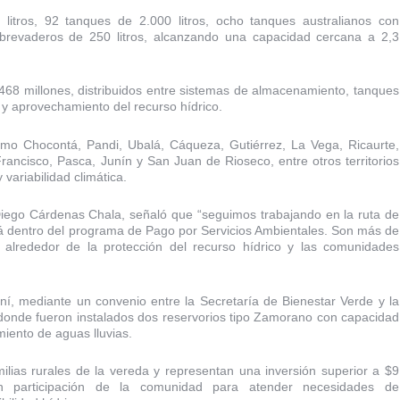
litros, 92 tanques de 2.000 litros, ocho tanques australianos con
abrevaderos de 250 litros, alcanzando una capacidad cercana a 2,3
$468 millones, distribuidos entre sistemas de almacenamiento, tanques
 y aprovechamiento del recurso hídrico.
mo Chocontá, Pandi, Ubalá, Cáqueza, Gutiérrez, La Vega, Ricaurte,
ancisco, Pasca, Junín y San Juan de Rioseco, entre otros territorios
variabilidad climática.
 Diego Cárdenas Chala, señaló que “seguimos trabajando en la ruta de
lá dentro del programa de Pago por Servicios Ambientales. Son más de
 alrededor de la protección del recurso hídrico y las comunidades
í, mediante un convenio entre la Secretaría de Bienestar Verde y la
onde fueron instalados dos reservorios tipo Zamorano con capacidad
iento de aguas lluvias.
ilias rurales de la vereda y representan una inversión superior a $9
con participación de la comunidad para atender necesidades de