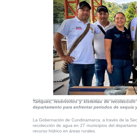
Familias campesinas de distintos municipios acceden a nuevos sistemas de alma
Tanques, reservorios y sistemas de recolección
departamento para enfrentar periodos de sequía 
La Gobernación de Cundinamarca, a través de la Secr
recolección de agua en 27 municipios del departamen
recurso hídrico en áreas rurales.