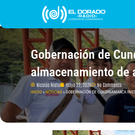
Ir
al
contenido
INICIO
PROGRAMACIÓN
¿QUIÉNES SOMO
Gobernación de Cund
almacenamiento de 
Nicolás Nieto
mayo 22, 2026
No Comments
INICIO
»
NOTICIAS
»
GOBERNACIÓN DE CUNDINAMARCA INSTA