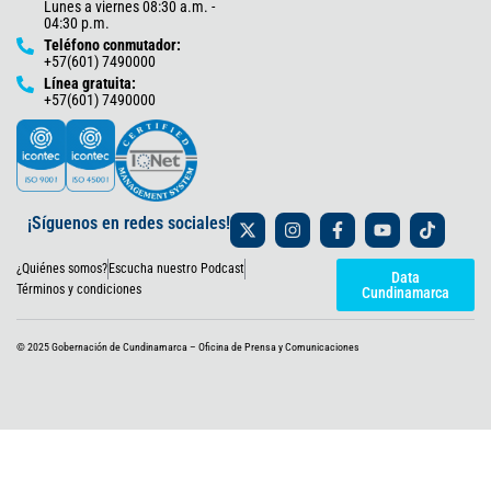
Lunes a viernes 08:30 a.m. -
04:30 p.m.
Teléfono conmutador:
+57(601) 7490000
Línea gratuita:
+57(601) 7490000
X
I
F
Y
T
¡Síguenos en redes sociales!
-
n
a
o
i
t
s
c
u
k
¿Quiénes somos?
Escucha nuestro Podcast
w
t
e
t
t
Data
i
a
b
u
o
Términos y condiciones
Cundinamarca
t
g
o
b
k
t
r
o
e
e
a
k
© 2025 Gobernación de Cundinamarca – Oficina de Prensa y Comunicaciones
r
m
-
f