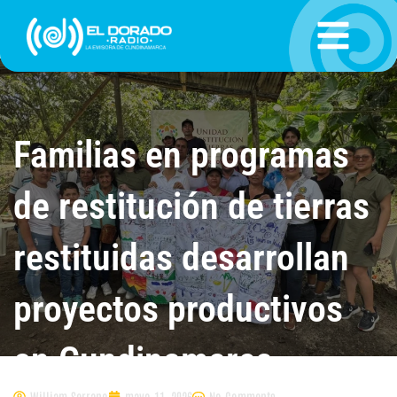
Ir
al
contenido
Familias en programas
de restitución de tierras
restituidas desarrollan
proyectos productivos
en Cundinamarca
William Serrano
mayo 11, 2026
No Comments