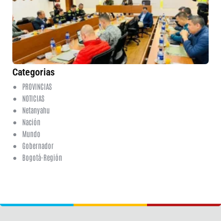
se
du
jo
de
6 
No
co
Categorias
PROVINCIAS
NOTICIAS
Netanyahu
Nación
Mundo
Gobernador
Bogotá-Región