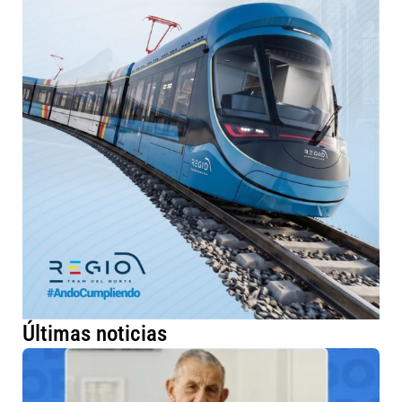
Últimas noticias
Nu
Go
re
la