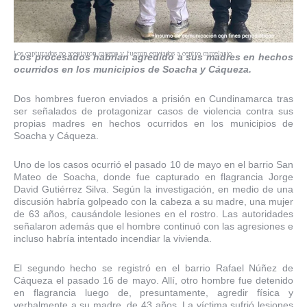
Los capturados no aceptaron cargos y fueron enviados a centro carcelario.
Los procesados habrían agredido a sus madres en hechos
ocurridos en los municipios de Soacha y Cáqueza.
Dos hombres fueron enviados a prisión en Cundinamarca tras
ser señalados de protagonizar casos de violencia contra sus
propias madres en hechos ocurridos en los municipios de
Soacha y Cáqueza.
Uno de los casos ocurrió el pasado 10 de mayo en el barrio San
Mateo de Soacha, donde fue capturado en flagrancia Jorge
David Gutiérrez Silva. Según la investigación, en medio de una
discusión habría golpeado con la cabeza a su madre, una mujer
de 63 años, causándole lesiones en el rostro. Las autoridades
señalaron además que el hombre continuó con las agresiones e
incluso habría intentado incendiar la vivienda.
El segundo hecho se registró en el barrio Rafael Núñez de
Cáqueza el pasado 16 de mayo. Allí, otro hombre fue detenido
en flagrancia luego de, presuntamente, agredir física y
verbalmente a su madre, de 43 años. La víctima sufrió lesiones