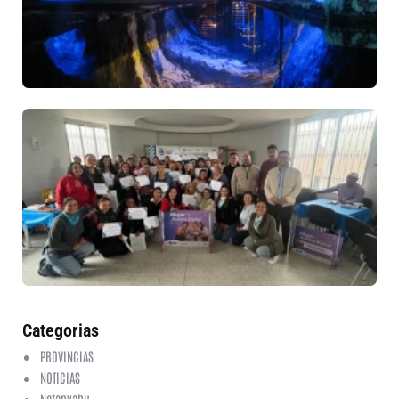
50
de
ba
6 a
20
ha
co
30
mu
ru
in
nu
et
fo
en
ed
fi
6 a
20
ha
co
Categorias
PROVINCIAS
NOTICIAS
Netanyahu