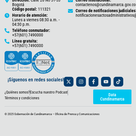
Bogotá
contactenos@cundinamarca.gov.co
Código postal:
111321
Correo de notificaciones judiciales
Horario de atención:
notificacionesactosadministrativo
Lunes a viernes 08:30 a.m. -
04:30 p.m.
Teléfono conmutador:
+57(601) 7490000
Línea gratuita:
+57(601) 7490000
X
I
F
Y
T
¡Síguenos en redes sociales!
-
n
a
o
i
t
s
c
u
k
¿Quiénes somos?
Escucha nuestro Podcast
w
t
e
t
t
Data
i
a
b
u
o
Términos y condiciones
Cundinamarca
t
g
o
b
k
t
r
o
e
e
a
k
© 2025 Gobernación de Cundinamarca – Oficina de Prensa y Comunicaciones
r
m
-
f