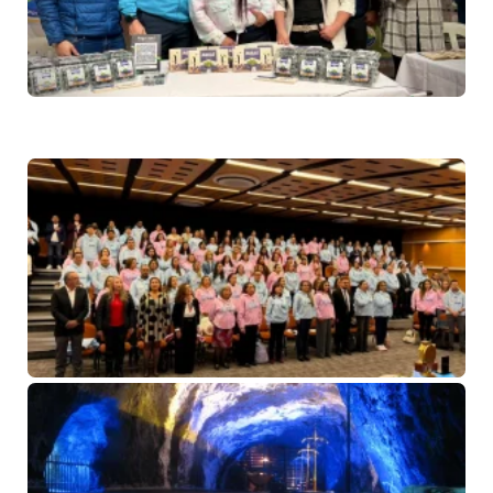
es
co
im
ec
so
6 
No
co
Cu
la
Re
Ba
Le
Hu
pa
6 
No
co
Mi
Sa
N
inv
re
má