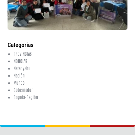
fo
en
ed
fi
6 a
20
ha
co
Categorias
PROVINCIAS
NOTICIAS
Netanyahu
Nación
Mundo
Gobernador
Bogotá-Región