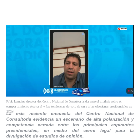
Pablo Lemoine, director del Centro Nacional de Consultoría, durante el análisis sobre el
comportamiento electoral y las tendencias de voto de cara a las elecciones presidenciales de
2026.
La más reciente encuesta del Centro Nacional de
Consultoría evidencia un escenario de alta polarización y
competencia cerrada entre los principales aspirantes
presidenciales, en medio del cierre legal para la
divulgación de estudios de opinión.