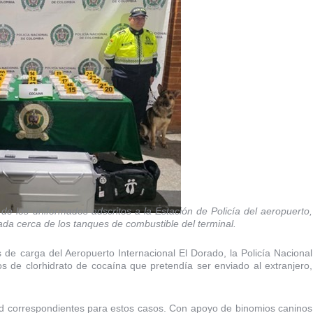
o de los uniformados adscritos a la Estación de Policía del aeropuerto,
a cerca de los tanques de combustible del terminal.
 de carga del Aeropuerto Internacional El Dorado, la Policía Nacional
s de clorhidrato de cocaína que pretendía ser enviado al extranjero,
ad correspondientes para estos casos. Con apoyo de binomios caninos