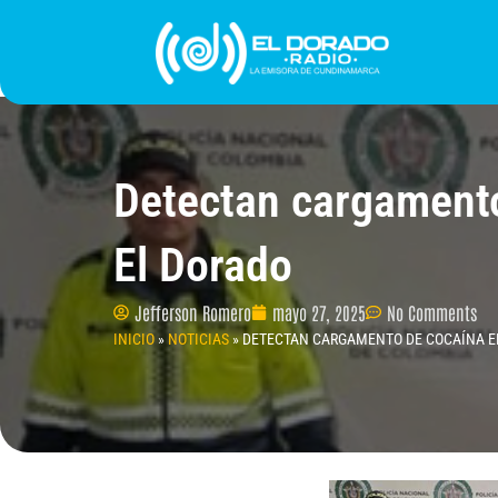
Ir
al
contenido
INICIO
PROGRAMACIÓN
¿QUIÉNES SOMO
Detectan cargamento
El Dorado
Jefferson Romero
mayo 27, 2025
No Comments
INICIO
»
NOTICIAS
»
DETECTAN CARGAMENTO DE COCAÍNA EN