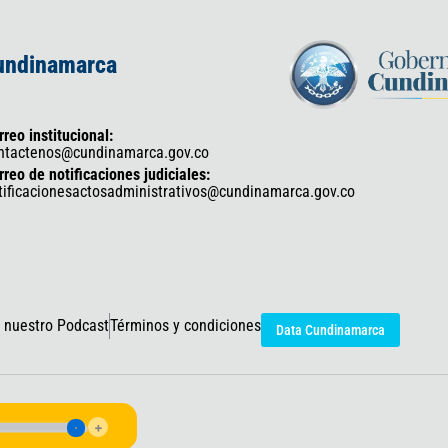
Cundinamarca
rreo institucional:
ntactenos@cundinamarca.gov.co
rreo de notificaciones judiciales:
tificacionesactosadministrativos@cundinamarca.gov.co
 nuestro Podcast
Términos y condiciones
Data Cundinamarca
icaciones