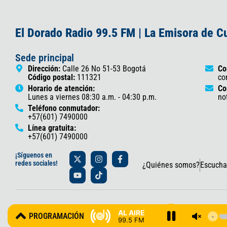
El Dorado Radio 99.5 FM | La Emisora de 
Sede principal
Dirección:
Calle 26 No 51-53 Bogotá
Co
Código postal:
111321
co
Horario de atención:
Co
Lunes a viernes 08:30 a.m. - 04:30 p.m.
no
Teléfono conmutador:
+57(601) 7490000
Línea gratuita:
+57(601) 7490000
X
Y
I
T
F
¡Síguenos en
-
o
n
i
a
redes sociales!
¿Quiénes somos?
Escucha
t
u
s
k
c
w
t
t
t
e
i
u
a
o
b
t
b
g
k
o
t
e
r
o
© 2025 Gobernación de Cundinamarca – Oficina de Prensa y Comun
e
a
k
AL AIRE
PROGRAMACIÓN
r
m
-
99.5 FM