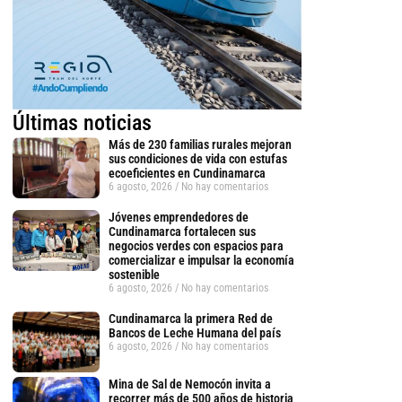
Últimas noticias
Más de 230 familias rurales mejoran
sus condiciones de vida con estufas
ecoeficientes en Cundinamarca
6 agosto, 2026
No hay comentarios
Jóvenes emprendedores de
Cundinamarca fortalecen sus
negocios verdes con espacios para
comercializar e impulsar la economía
sostenible
6 agosto, 2026
No hay comentarios
Cundinamarca la primera Red de
Bancos de Leche Humana del país
6 agosto, 2026
No hay comentarios
tsApp
Mina de Sal de Nemocón invita a
recorrer más de 500 años de historia