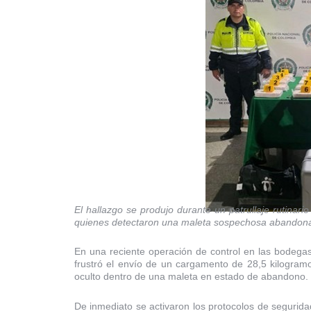
El hallazgo se produjo durante un patrullaje rutinari
quienes detectaron una maleta sospechosa abandonad
En una reciente operación de control en las bodegas
frustró el envío de un cargamento de 28,5 kilogramo
oculto dentro de una maleta en estado de abandono.
De inmediato se activaron los protocolos de segurid