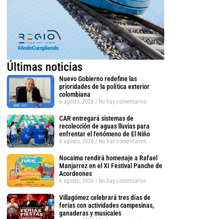
Últimas noticias
Nuevo Gobierno redefine las
prioridades de la política exterior
colombiana
6 agosto, 2026
No hay comentarios
CAR entregará sistemas de
recolección de aguas lluvias para
enfrentar el fenómeno de El Niño
6 agosto, 2026
No hay comentarios
Nocaima rendirá homenaje a Rafael
Manjarrez en el XI Festival Panche de
Acordeones
6 agosto, 2026
No hay comentarios
tsApp
Villagómez celebrará tres días de
ferias con actividades campesinas,
ganaderas y musicales