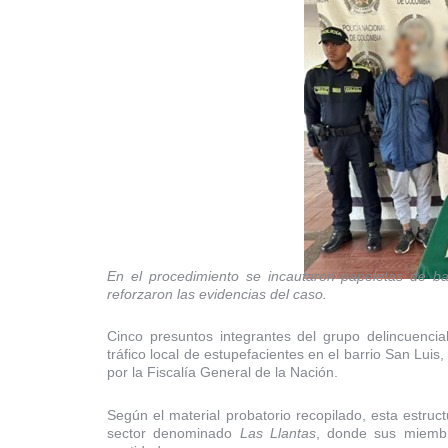
En el procedimiento se incautaron papeletas de ba
reforzaron las evidencias del caso.
Cinco presuntos integrantes del grupo delincuencial
tráfico local de estupefacientes en el barrio San Luis,
por la Fiscalía General de la Nación.
Según el material probatorio recopilado, esta estru
sector denominado
Las Llantas
, donde sus miembr