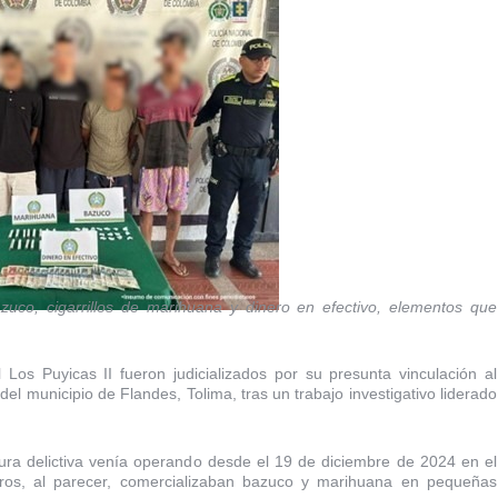
zuco, cigarrillos de marihuana y dinero en efectivo, elementos que
 Los Puyicas II fueron judicializados por su presunta vinculación al
 del municipio de Flandes, Tolima, tras un trabajo investigativo liderado
ctura delictiva venía operando desde el 19 de diciembre de 2024 en el
os, al parecer, comercializaban bazuco y marihuana en pequeñas