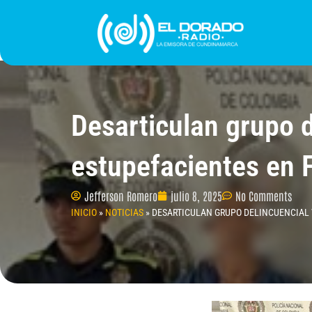
Ir
al
contenido
INICIO
PROGRAMACIÓN
¿QUIÉNES SOMO
Desarticulan grupo d
estupefacientes en 
Jefferson Romero
julio 8, 2025
No Comments
INICIO
»
NOTICIAS
»
DESARTICULAN GRUPO DELINCUENCIAL 