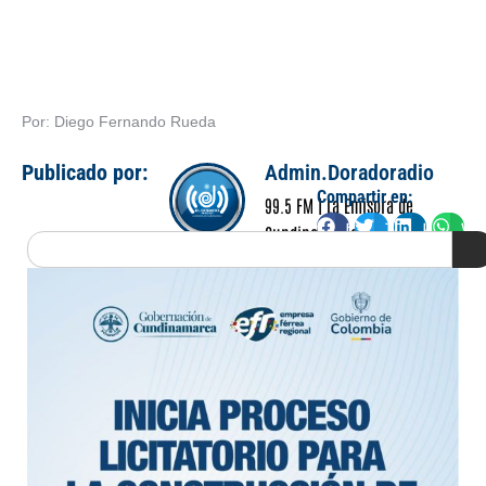
Por: Diego Fernando Rueda
Publicado por:
Admin.Doradoradio
Compartir en:
99.5 FM | La Emisora de
Facebook
Twitter
LinkedIn
Wha
Cundinamarca
Search