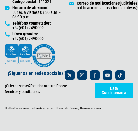
Código postal:
111321
Correo de notificaciones judiciales
Horario de atención:
notificacionesactosadministrativo
Lunes a viernes 08:30 a.m. -
04:30 p.m.
Teléfono conmutador:
+57(601) 7490000
Línea gratuita:
+57(601) 7490000
X
I
F
Y
T
¡Síguenos en redes sociales!
-
n
a
o
i
t
s
c
u
k
¿Quiénes somos?
Escucha nuestro Podcast
w
t
e
t
t
Data
i
a
b
u
o
Términos y condiciones
Cundinamarca
t
g
o
b
k
t
r
o
e
e
a
k
© 2025 Gobernación de Cundinamarca – Oficina de Prensa y Comunicaciones
r
m
-
f