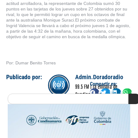
actitud arrolladora, la representante de Colombia sumó 30
puntos en las tarjetas de los jueves sobre 27 obtenidos por su
rival, lo que le permitió lograr un cupo en los octavos de final
ante la australiana Monique Suraci.El próximo combate de
Ingrid Valencia se llevará a cabo el próximo jueves 1 de agosto,
a partir de las 4:32 de la mañana, hora colombiana, con el
objetivo de seguir el camino en busca de la medalla olímpica.
Por: Dumar Benito Torres
Publicado por:
Admin.Doradoradio
Compartir en:
99.5 FM | La Emisora de
Facebook
Twitter
LinkedIn
Wha
Cundinamarca
Search