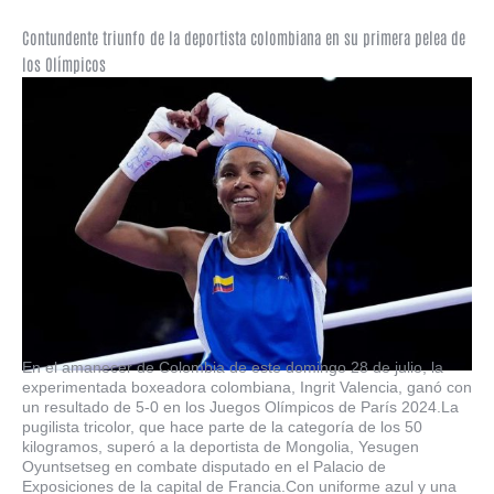
Contundente triunfo de la deportista colombiana en su primera pelea de
los Olímpicos
En el amanecer de Colombia de este domingo 28 de julio, la
experimentada boxeadora colombiana, Ingrit Valencia, ganó con
un resultado de 5-0 en los Juegos Olímpicos de París 2024.La
pugilista tricolor, que hace parte de la categoría de los 50
kilogramos, superó a la deportista de Mongolia, Yesugen
Oyuntsetseg en combate disputado en el Palacio de
Exposiciones de la capital de Francia.Con uniforme azul y una