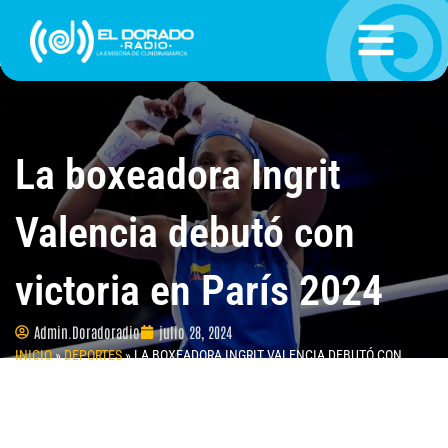
Ir
al
contenido
La boxeadora Ingrit
Valencia debutó con
victoria en París 2024
Admin.Doradoradio
julio 28, 2024
INICIO
»
DEPORTES
»
LA BOXEADORA INGRIT VALENCIA DEBUTÓ CON
VICTORIA EN PARÍS 2024