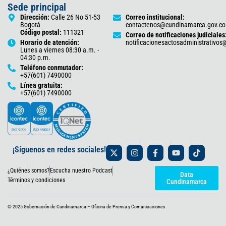
Sede principal
Dirección:
Calle 26 No 51-53
Correo institucional:
Bogotá
contactenos@cundinamarca.gov.co
Código postal:
111321
Correo de notificaciones judiciales
Horario de atención:
notificacionesactosadministrativo
Lunes a viernes 08:30 a.m. -
04:30 p.m.
Teléfono conmutador:
+57(601) 7490000
Línea gratuita:
+57(601) 7490000
X
I
F
Y
T
¡Síguenos en redes sociales!
-
n
a
o
i
t
s
c
u
k
¿Quiénes somos?
Escucha nuestro Podcast
w
t
e
t
t
Data
i
a
b
u
o
Términos y condiciones
Cundinamarca
t
g
o
b
k
t
r
o
e
e
a
k
© 2025 Gobernación de Cundinamarca – Oficina de Prensa y Comunicaciones
r
m
-
f