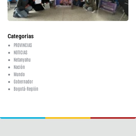
ed
fi
6 a
20
ha
co
Categorias
PROVINCIAS
NOTICIAS
Netanyahu
Nación
Mundo
Gobernador
Bogotá-Región