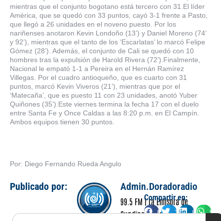
mientras que el conjunto bogotano está tercero con 31.El líder
América, que se quedó con 33 puntos, cayó 3-1 frente a Pasto,
que llegó a 26 unidades en el noveno puesto. Por los
nariñenses anotaron Kevin Londoño (13’) y Daniel Moreno (74’
y 92’), mientras que el tanto de los ‘Escarlatas’ lo marcó Felipe
Gómez (28’). Además, el conjunto de Cali se quedó con 10
hombres tras la expulsión de Harold Rivera (72’).Finalmente,
Nacional le empató 1-1 a Pereira en el Hernán Ramírez
Villegas. Por el cuadro antioqueño, que es cuarto con 31
puntos, marcó Kevin Viveros (21’), mientras que por el
‘Matecaña’, que es puesto 11 con 23 unidades, anotó Yuber
Quiñones (35’).Este viernes termina la fecha 17 con el duelo
entre Santa Fe y Once Caldas a las 8:20 p.m. en El Campín.
Ambos equipos tienen 30 puntos.
Por: Diego Fernando Rueda Angulo
Publicado por:
Admin.Doradoradio
Compartir en:
99.5 FM | La Emisora de
Facebook
Twitter
LinkedIn
Wha
Cundinamarca
Search