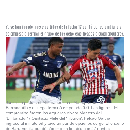
Ya se han jugado nueve partidos de la fecha 17 del fútbol colombiano y
se empieza a perfilar el grupo de los ocho clasificados a cuadrangulares.
Junior no pudo con Millonarios en el Metropolitano de
Barranquilla y el juego terminó empatado 0-0. Las figuras del
compromiso fueron los arqueros Álvaro Montero del
‘Embajador’ y Santiago Mele del ‘Tiburón’. Falcao García
ingresó al minuto 69 y tuvo un par de opciones de gol.El onceno
de Barranquilla quedó séptimo en la tabla con 27 puntos,