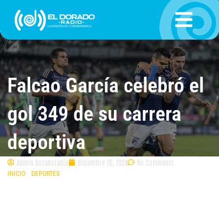
Ir
al
contenido
Falcao García celebró el
gol 349 de su carrera
deportiva
Admin.Doradoradio
diciembre 26, 2024
No Comments
INICIO
»
DEPORTES
»
FALCAO GARCÍA CELEBRÓ EL GOL 349 DE SU
CARRERA DEPORTIVA