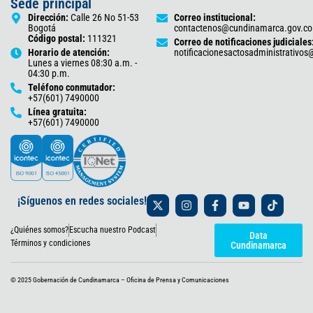
Sede principal
Dirección:
Calle 26 No 51-53
Correo institucional:
Bogotá
contactenos@cundinamarca.gov.co
Código postal:
111321
Correo de notificaciones judiciales
Horario de atención:
notificacionesactosadministrativo
Lunes a viernes 08:30 a.m. -
04:30 p.m.
Teléfono conmutador:
+57(601) 7490000
Línea gratuita:
+57(601) 7490000
X
I
F
Y
T
¡Síguenos en redes sociales!
-
n
a
o
i
t
s
c
u
k
¿Quiénes somos?
Escucha nuestro Podcast
w
t
e
t
t
Data
i
a
b
u
o
Términos y condiciones
Cundinamarca
t
g
o
b
k
t
r
o
e
e
a
k
© 2025 Gobernación de Cundinamarca – Oficina de Prensa y Comunicaciones
r
m
-
f