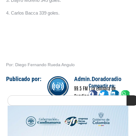
3. Dayro Moreno 345 goles.
4. Carlos Bacca 339 goles.
Por: Diego Fernando Rueda Angulo
Publicado por:
Admin.Doradoradio
Compartir en:
99.5 FM | La Emisora de
Facebook
Twitter
LinkedIn
Wha
Cundinamarca
Search