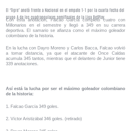
El ‘Tigre’ anotó frente a Nacional en el empate 1-1 por la cuarta fecha del
grupo A de los cuadrangulares semifinales de la Liga BetPlay.
Con esta anotación, Falcao García completó cuatro con
Millonarios en el semestre y llegó a 349 en su carrera
deportiva. El samario se afianza como el máximo goleador
colombiano de la historia.
En la lucha con Dayro Moreno y Carlos Bacca, Falcao volvió
a tomar distancia, ya que el atacante de Once Caldas
acumula 345 tantos, mientras que el delantero de Junior tiene
339 anotaciones.
Así está la lucha por ser el máximo goleador colombiano
de la historia:
1. Falcao García 349 goles.
2. Víctor Aristizábal 346 goles. (retirado)