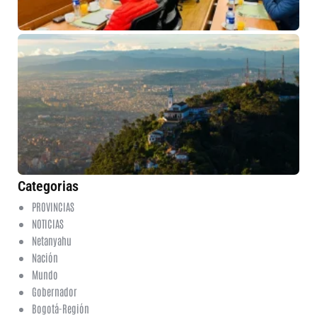
co
Cu
de
al
re
an
Bo
6 
No
co
Categorias
PROVINCIAS
NOTICIAS
Netanyahu
Nación
Mundo
Gobernador
Bogotá-Región