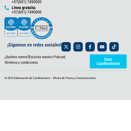
+57(601) 7490000
Línea gratuita:
+57(601) 7490000
X
I
F
Y
T
¡Síguenos en redes sociales!
-
n
a
o
i
t
s
c
u
k
¿Quiénes somos?
Escucha nuestro Podcast
w
t
e
t
t
Data
i
a
b
u
o
Términos y condiciones
Cundinamarca
t
g
o
b
k
t
r
o
e
e
a
k
© 2025 Gobernación de Cundinamarca – Oficina de Prensa y Comunicaciones
r
m
-
f