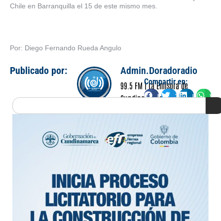
Chile en Barranquilla el 15 de este mismo mes.
Por: Diego Fernando Rueda Angulo
Publicado por:
Admin.Doradoradio
Compartir en:
99.5 FM | La Emisora de
Facebook
Twitter
LinkedIn
Wha
Cundinamarca
Search