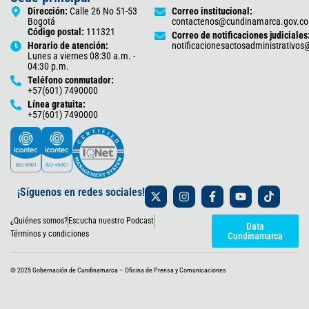
Dirección:
Calle 26 No 51-53
Correo institucional:
Bogotá
contactenos@cundinamarca.gov.co
Código postal:
111321
Correo de notificaciones judiciales
Horario de atención:
notificacionesactosadministrativo
Lunes a viernes 08:30 a.m. -
04:30 p.m.
Teléfono conmutador:
+57(601) 7490000
Línea gratuita:
+57(601) 7490000
X
I
F
Y
T
¡Síguenos en redes sociales!
-
n
a
o
i
t
s
c
u
k
¿Quiénes somos?
Escucha nuestro Podcast
w
t
e
t
t
Data
i
a
b
u
o
Términos y condiciones
Cundinamarca
t
g
o
b
k
t
r
o
e
e
a
k
© 2025 Gobernación de Cundinamarca – Oficina de Prensa y Comunicaciones
r
m
-
f