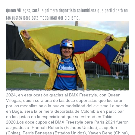
Queen Villegas, será la primera deportista colombiana que participará en
las justas bajo esta modalidad del ciclismo.
El país suma nuevos cupos para los Juegos Olímpicos de París
2024, en esta ocasión gracias al BMX Freestyle, con Queen
Villegas, quien será una de las doce deportistas que lucharán
por las medallas bajo la nueva modalidad del ciclismo.La nacida
en Buga, será la primera deportista de Colombia en participar
en las justas en la especialidad que se estrenó en Tokio
2020.Los doce cupos del BMX Freestyle para París 2024 fueron
asignados a: Hannah Roberts (Estados Unidos), Jiaqi Sun
(China), Perris Benegas (Estados Unidos), Yawen Deng (China),