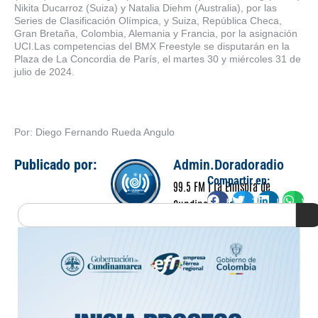
Nikita Ducarroz (Suiza) y Natalia Diehm (Australia), por las
Series de Clasificación Olímpica, y Suiza, República Checa,
Gran Bretaña, Colombia, Alemania y Francia, por la asignación
UCI.Las competencias del BMX Freestyle se disputarán en la
Plaza de La Concordia de París, el martes 30 y miércoles 31 de
julio de 2024.
Por: Diego Fernando Rueda Angulo
Publicado por:
Admin.Doradoradio
Compartir en:
99.5 FM | La Emisora de
Facebook
Twitter
LinkedIn
Wha
Cundinamarca
Search