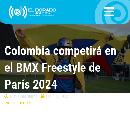
Ir
al
contenido
Colombia competirá en
el BMX Freestyle de
París 2024
Admin.Doradoradio
junio 26, 2024
INICIO
»
DEPORTES
»
COLOMBIA COMPETIRÁ EN EL BMX FREESTYLE DE
PARÍS 2024